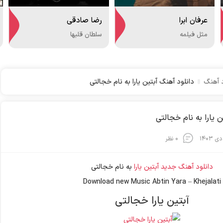
عرفان ابرا
رضا صادقی
مثل فیلمه
سلطان قلبها
د آهنگ
دانلود آهنگ آبتین یارا به نام خجالتی
ن یارا به نام خجالتی
۰ نظر
دانلود آهنگ جدید
آبتین یارا
به نام
خجالتی
Download new Music
Abtin Yara
–
Khejalati
آبتین یارا خجالتی