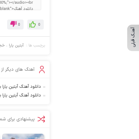
آراز آرا
آراز المان
آراز نصیری
0
0
آهنـگ قبلی
آراکو
آراکوم
برچسب ها :
آبتین یارا
،
خجا
آران
آران براتی
آران براتی و ایمان حمیدی
آهنگ های دیگر از
آران، مُوِرس و وینتِرس
آرپژ
دانلود آهنگ آبتین یارا ب
آرتا
دانلود آهنگ آبتین یارا 
آرتا آرمین
آرتا اسدی
پیشنهادی برای شما
آرتا جعفر زاده
آرتا و سارن
آرتام