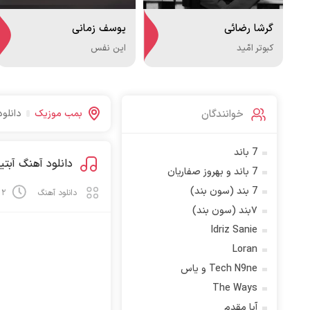
گرشا رضائی
یوسف زمانی
کبوتر امّید
این نفس
خوانندگان
بمب موزیک
دانلو
7 باند
دانلود آهنگ آبتی
7 باند و بهروز صفاریان
7 بند (سون بند)
دانلود آهنگ
۲ دی ۱۴۰۳
۷بند (سون بند)
Idriz Sanie
Loran
Tech N9ne و یاس
The Ways
آبا مقدم