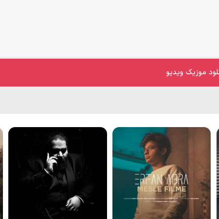
لود موزیک ویدیو