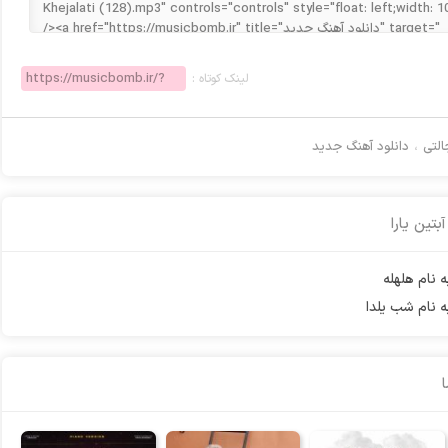
لینک کوتاه :
لتی
،
دانلود آهنگ جدید
آبتین یارا
ه نام هلهله
به نام شب یلدا