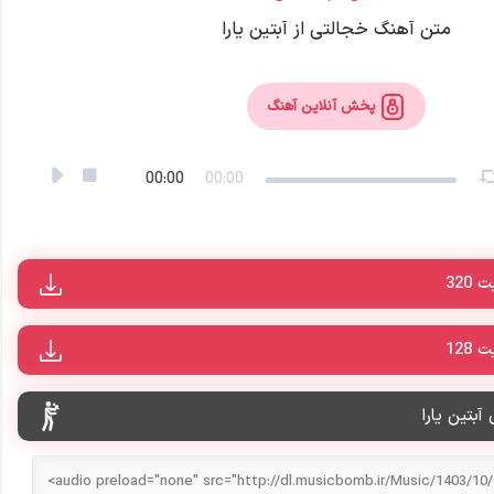
متن آهنگ خجالتی از آبتین یارا
پخش آنلاین آهنگ
00:00
00:00
320
128
آبتین یارا