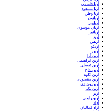
آریا قاسمی
آریا مسعود
آریا وطن
آریاتون
آریامین
آریان موسوی
آریانفر
آریز
آریس
آریکو
آرین
آرین آرا
آرین ابراهیمی
آرین تفضلی
آرین خلج
آرین کاوه
آرین مقصودی
آرین وحیدی
آرین یکتا
آریو
آریو رایجی
آزاد
آزاد کمالیان