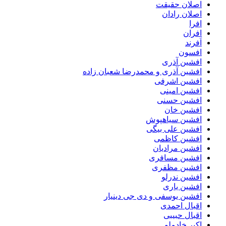
اصلان حقیقت
اصلان رادان
افرا
افران
اَفرند
افسون
افشین آذری
افشین آذری و محمدرضا شعبان زاده
افشین اشرفی
افشین امینی
افشین حسنی
افشین خان
افشین سیاهپوش
افشین علی بیگی
افشین کاظمی
افشین مرادیان
افشین مسافری
افشین مظفری
افشین ندرلو
افشین یاری
افشین یوسفی و دی جی دینیار
اقبال احمدی
اقبال حبیبی
اکبر خادملو