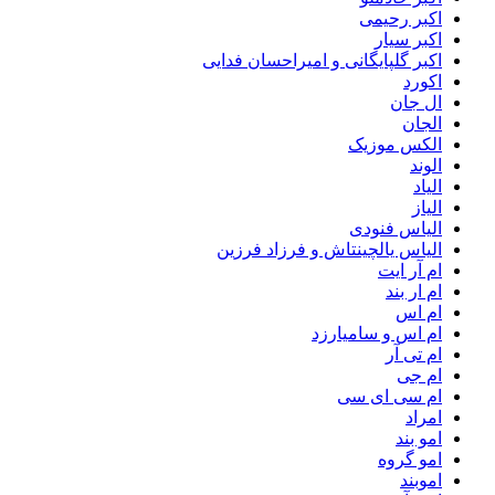
اکبر رحیمی
اکبر سیار
اکبر گلپایگانی و امیراحسان فدایی
اکورد
ال جان
الجان
الکس موزیک
الوند
الیاد
الیاز
الیاس فنودی
الیاس یالچینتاش و فرزاد فرزین
ام آر ایت
ام‌ ار بند
ام اس
ام اس و سامیارزد
ام تی آر
ام جی
ام سی ای سی
امراد
امو بند
امو گروه
اموبند