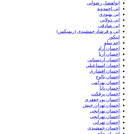
ابولفضل رضوانی
ابی احمدوند
ابی بهبودی
ابی دولابی
ابی صادقی
ابی و فرشاد جمشیدی (ریمیکس)
اپیکور
احد سلو
احسان آراد
احسان آریا
احسان اردستانی
احسان اسماعیلی
احسان افشاری
احسان بااوج
احسان بهرامی
احسان پایا
احسان پرفکت
احسان پورجعفری
احسان تهران چیش
احسان تهرانجی
احسان تهرانچی
احسان تهرانی
احسان جمشیدی
احسان حاجی