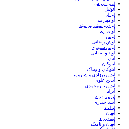
آمین و یاس
آنوئیل
آواتار
آوامهر بند
آوان و میثم بیرانوند
آوای زند
آوش
آوش رضائی
آوش سپهری
آوید و صفایی
آیان
آیتوکان
آیتوکان و ویناک
آیدین بهزادی و شارومین
آیدین علوی
آیدین نورمحمدی
آیراد
آیرین بهرام
آیسا حیدری
آینا بند
آیهان
آیهان راد
آیهان و نامیک