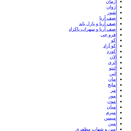
آژمان
آژوان
آشور
آصف آریا
آصف آریا و پازل باند
آصف آریا و سهراب پاکزاد
آفرو جی
آکو
آکو آزاد
آکورد
آلان
آلزی
آلنتو
آلین
آمان
آمانج
آمر
آمور
آمون
آمیان
آمیرم
آمیسن
آمین
آمین و شهاب مظفری