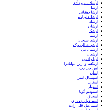
ارسلان میردادی
ارشا
ارشا دهقانی
ارشا علیزاده
ارشاد
اَرشان
ارشک
ارشیا
ارشیا سبحان
ارشیا شالی بیک
ارشیا یامی
ارشیان
اریا رادمهر
اریکسا و ارین دوانادرا
اس جی دپ
اِسان
اسپشال امیر
استرید
استوار
استودیو گویا
اسحاق
اسماعیل جعفری
اسماعیل قلی زاده