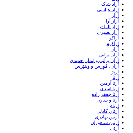
آراد شاک
آراد عباسی
آراز
آراز آرا
آراز المان
آراز نصیری
آراکو
آراکوم
آران
آران براتی
آران براتی و ایمان حمیدی
آران، مُوِرس و وینتِرس
آرپژ
آرتا
آرتا آرمین
آرتا اسدی
آرتا جعفر زاده
آرتا و سارن
آرتام
آرتان گادلی
آرتبن بهادری
آرتين شاهوران
آرتی