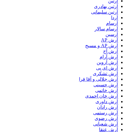
آرتین
آرتین بهادری
آرتین سلیمانی
آردا
آرسام
آرسام سالار
آرسین
آرش AP
آرش AP و مسیح
آرش آج
آرش آرام
آرش آروین
آرش ای پی
آرش تشکری
آرش جلالی و آقا فرا
آرش حسینی
آرش خاتمی
آرش خان احمدی
آرش داوری
آرش رادان
آرش رستمى
آرش رضوی
آرش شعبانی
آرش عنقا