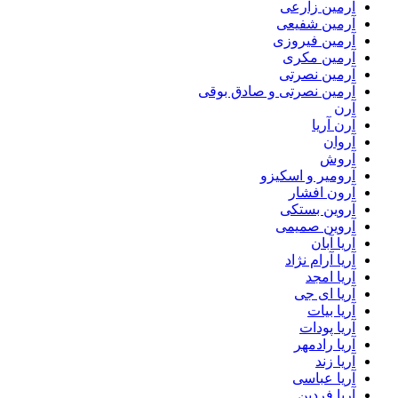
آرمین زارعی
آرمین شفیعی
آرمین فیروزی
آرمین مکری
آرمین نصرتی
آرمین نصرتی و صادق بوقی
آرن
آرن آریا
آروان
آروش
آرومیر و اسکیزو
آرون افشار
آروین بستکی
آروین صمیمی
آریا آبان
آریا آرام نژاد
آریا امجد
آریا ای جی
آریا بیات
آریا پودات
آریا رادمهر
آریا زند
آریا عباسی
آریا فردین