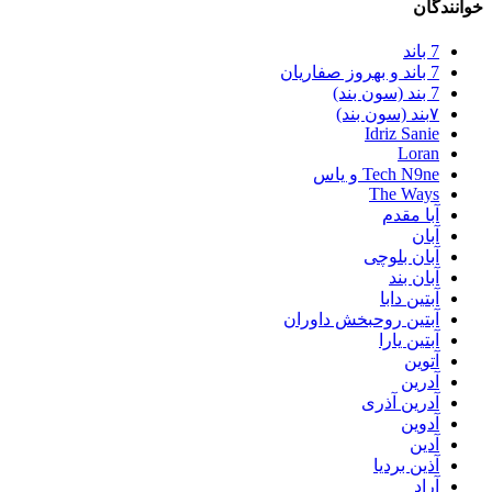
خوانندگان
7 باند
7 باند و بهروز صفاریان
7 بند (سون بند)
۷بند (سون بند)
Idriz Sanie
Loran
Tech N9ne و یاس
The Ways
آبا مقدم
آبان
آبان بلوچی
آبان بند
آبتین دابا
آبتین روحبخش داوران
آبتین یارا
آتوین
آدرین
آدرین آذری
آدوین
آدین
آذین بردیا
آراد