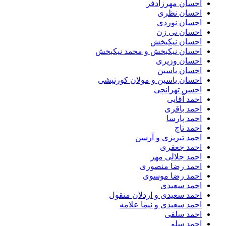
احسان مهرزادفر
احسان نظری
احسان نوردی
احسان نی زن
احسان نیکبخش
احسان نیکبخش و محمد نیکبخش
احسان وزیری
احسان یاسین
احسان یاسین و مولان کورتیشی
احسن تهرانچی
احمد آقایی
احمد باقری
احمد پارسا
احمد تاج
احمد تبریزی و آرسن
احمد جعفری
احمد جلالی مهر
احمد رضا منصوری
احمد رضا موسوی
احمد سعیدی
احمد سعیدی و اردلان منقول
احمد سعیدی و نیما علامه
احمد سلفی
احمد سلو