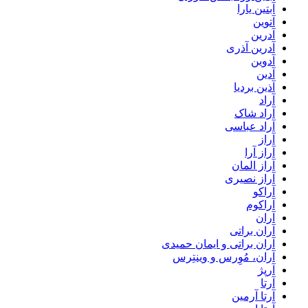
آبتین یارا
آتوین
آدرین
آدرین آذری
آدوین
آدین
آذین بردیا
آراد
آراد شاک
آراد عباسی
آراز
آراز آرا
آراز المان
آراز نصیری
آراکو
آراکوم
آران
آران براتی
آران براتی و ایمان حمیدی
آران، مُوِرس و وینتِرس
آرپژ
آرتا
آرتا آرمین