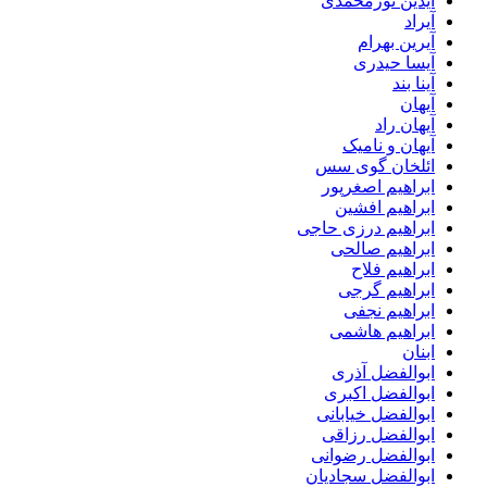
آیدین نورمحمدی
آیراد
آیرین بهرام
آیسا حیدری
آینا بند
آیهان
آیهان راد
آیهان و نامیک
ائلخان گوی سس
ابراهیم اصغرپور
ابراهیم افشین
ابراهیم درزی حاجی
ابراهیم صالحی
ابراهیم فلاح
ابراهیم گرجی
ابراهیم نجفی
ابراهیم هاشمی
ابنان
ابوالفضل آذری
ابوالفضل اکبری
ابوالفضل خیابانی
ابوالفضل رزاقی
ابوالفضل رضوانی
ابوالفضل سجادیان