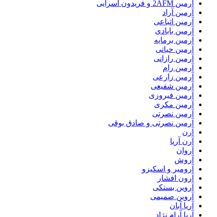
آرمین 2AFM و فریدون آسرایی
آرمین آراد
آرمین اتباعی
آرمین بابادی
آرمین برمایه
آرمین حیاتی
آرمین رازانی
آرمین رام
آرمین زارعی
آرمین شفیعی
آرمین فیروزی
آرمین مکری
آرمین نصرتی
آرمین نصرتی و صادق بوقی
آرن
آرن آریا
آروان
آروش
آرومیر و اسکیزو
آرون افشار
آروین بستکی
آروین صمیمی
آریا آبان
آریا آرام نژاد