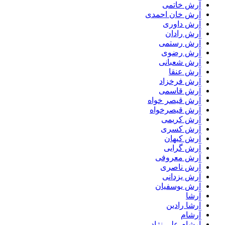
آرش خاتمی
آرش خان احمدی
آرش داوری
آرش رادان
آرش رستمى
آرش رضوی
آرش شعبانی
آرش عنقا
آرش فرخزاد
آرش قاسمی
آرش قیصر خواه
آرش قیصرخواه
آرش کریمی
آرش کسری
آرش کیهان
آرش گرایی
آرش معروفی
آرش ناصری
آرش یزدانی
آرش یوسفیان
آرشا
آرشا رادین
آرشام
آرشام علی نژاد