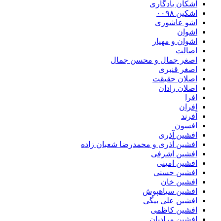
اشکان یادگاری
اشکین ۰۰۹۸
اشو عاشوری
اشوان
اشوان و مهیار
اصالت
اصغر جمال و محسن جمال
اصغر قنبری
اصلان حقیقت
اصلان رادان
افرا
افران
اَفرند
افسون
افشین آذری
افشین آذری و محمدرضا شعبان زاده
افشین اشرفی
افشین امینی
افشین حسنی
افشین خان
افشین سیاهپوش
افشین علی بیگی
افشین کاظمی
افشین مرادیان