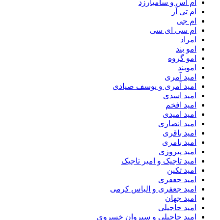
ام اس و سامیارزد
ام تی آر
ام جی
ام سی ای سی
امراد
امو بند
امو گروه
اموبند
امید آمری
امید آمری و یوسف صیادی
امید اسدی
امید افخم
امید امیدی
امید انصاری
امید باقری
امید بامری
امید پیروزی
امید تاجیک و امیر تاجیک
امید تکین
امید جعفری
امید جعفری و الیاس کرمی
امید جهان
امید حاجیلی
امید حاجیلی و سیروان خسروی