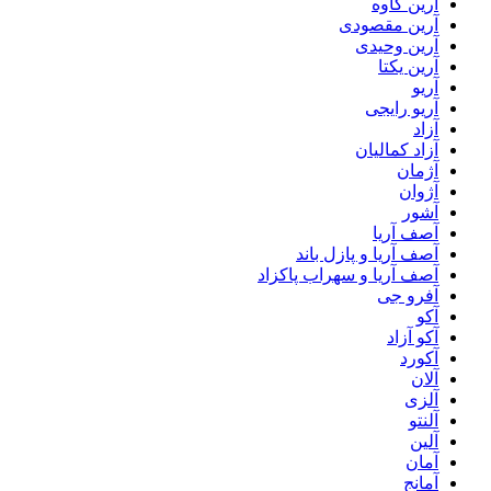
آرین کاوه
آرین مقصودی
آرین وحیدی
آرین یکتا
آریو
آریو رایجی
آزاد
آزاد کمالیان
آژمان
آژوان
آشور
آصف آریا
آصف آریا و پازل باند
آصف آریا و سهراب پاکزاد
آفرو جی
آکو
آکو آزاد
آکورد
آلان
آلزی
آلنتو
آلین
آمان
آمانج