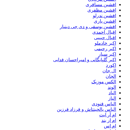
افشین مسافری
افشین مظفری
افشین ندرلو
افشین یاری
افشین یوسفی و دی جی دینیار
اقبال احمدی
اقبال حبیبی
اکبر خادملو
اکبر رحیمی
اکبر سیار
اکبر گلپایگانی و امیراحسان فدایی
اکورد
ال جان
الجان
الکس موزیک
الوند
الیاد
الیاز
الیاس فنودی
الیاس یالچینتاش و فرزاد فرزین
ام آر ایت
ام‌ ار بند
ام اس