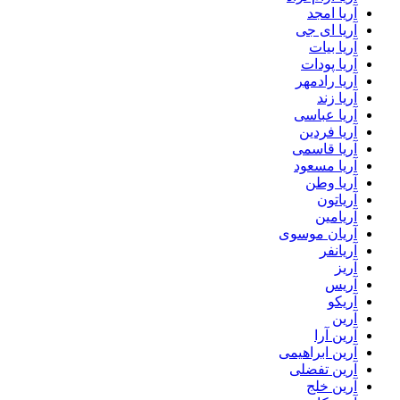
آریا امجد
آریا ای جی
آریا بیات
آریا پودات
آریا رادمهر
آریا زند
آریا عباسی
آریا فردین
آریا قاسمی
آریا مسعود
آریا وطن
آریاتون
آریامین
آریان موسوی
آریانفر
آریز
آریس
آریکو
آرین
آرین آرا
آرین ابراهیمی
آرین تفضلی
آرین خلج