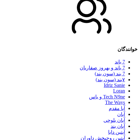
خوانندگان
7 باند
7 باند و بهروز صفاریان
7 بند (سون بند)
۷بند (سون بند)
Idriz Sanie
Loran
Tech N9ne و یاس
The Ways
آبا مقدم
آبان
آبان بلوچی
آبان بند
آبتین دابا
آبتین روحبخش داوران