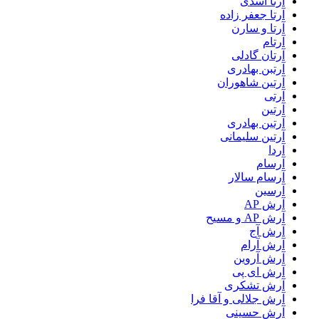
آرتا اسدی
آرتا جعفر زاده
آرتا و سارن
آرتام
آرتان گادلی
آرتبن بهادری
آرتين شاهوران
آرتی
آرتین
آرتین بهادری
آرتین سلیمانی
آردا
آرسام
آرسام سالار
آرسین
آرش AP
آرش AP و مسیح
آرش آج
آرش آرام
آرش آروین
آرش ای پی
آرش تشکری
آرش جلالی و آقا فرا
آرش حسینی