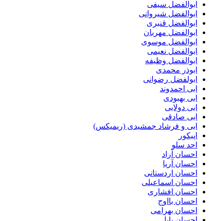
ابوالفضل سیفی
ابوالفضل شیروانی
ابوالفضل قنبری
ابوالفضل مهربان
ابوالفضل موسوی
ابوالفضل نعیمی
ابوالفضل وظیفه
ابوذر محمدی
ابولفضل رضوانی
ابی احمدوند
ابی بهبودی
ابی دولابی
ابی صادقی
ابی و فرشاد جمشیدی (ریمیکس)
اپیکور
احد سلو
احسان آراد
احسان آریا
احسان اردستانی
احسان اسماعیلی
احسان افشاری
احسان بااوج
احسان بهرامی
احسان پایا