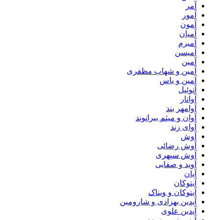
آمر
آمور
آمون
آمیان
آمیرم
آمیسن
آمین
آمین و شهاب مظفری
آمین و یاس
آنوئیل
آواتار
آوامهر بند
آوان و میثم بیرانوند
آوای زند
آوش
آوش رضائی
آوش سپهری
آوید و صفایی
آیان
آیتوکان
آیتوکان و ویناک
آیدین بهزادی و شارومین
آیدین علوی