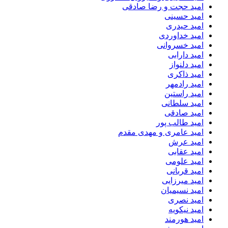
امید حجت و رضا صادقی
امید حسینی
امید حیدری
امید خداوردی
امید خسروانی
امید دارابی
امید دلنواز
امید ذاکری
امید رادمهر
امید راستین
امید سلطانی
امید صادقی
امید طالب پور
امید عامری و مهدی مقدم
امید عرش
امید عقابی
امید علومی
امید قربانی
امید میرزایی
امید نسیمیان
امید نصری
امید نیکویه
امید هورمند