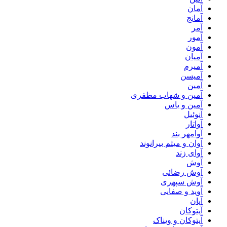
آمان
آمانج
آمر
آمور
آمون
آمیان
آمیرم
آمیسن
آمین
آمین و شهاب مظفری
آمین و یاس
آنوئیل
آواتار
آوامهر بند
آوان و میثم بیرانوند
آوای زند
آوش
آوش رضائی
آوش سپهری
آوید و صفایی
آیان
آیتوکان
آیتوکان و ویناک