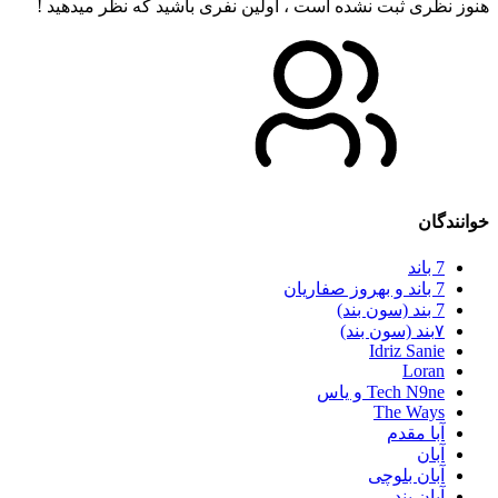
هنوز نظری ثبت نشده است ، اولین نفری باشید که نظر میدهید !
خوانندگان
7 باند
7 باند و بهروز صفاریان
7 بند (سون بند)
۷بند (سون بند)
Idriz Sanie
Loran
Tech N9ne و یاس
The Ways
آبا مقدم
آبان
آبان بلوچی
آبان بند