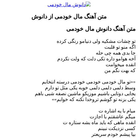
متن آهنگ مال خودمی از دانوش
متن آهنگ دانوش مال خودمی
تو چشات مشکیه ولی دنیامو رنگی کرده
اگه منو تو قلبت
جا بدی همه چی حله
آخه هوامو داره تکی دلت که ولت نکردم
انقده میخوامت
که بهت نگم من
««تو مال خودمی خودمی خودمی درسته انتخابم
وسط دلمی دلمی دلمی خوبه یکی مثل تو دارم
یجایی دوتایی باشیم موزیکو ماشین نصفه شبی باهم
یکی بزنه تو گوشم تروخدا نکنه که خوابم»»
میام با یه اشاره ت
میگم عاشقتم با اجازت
انقده ماهی که باید ماه بشه ستاره ت
کسی نزدیکت نبینم
بیا پیشم خودم سریعتر