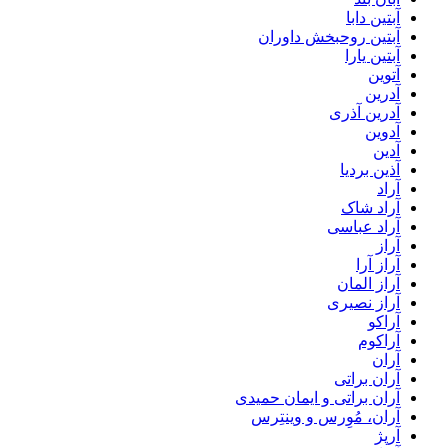
آبتین دابا
آبتین روحبخش داوران
آبتین یارا
آتوین
آدرین
آدرین آذری
آدوین
آدین
آذین بردیا
آراد
آراد شاک
آراد عباسی
آراز
آراز آرا
آراز المان
آراز نصیری
آراکو
آراکوم
آران
آران براتی
آران براتی و ایمان حمیدی
آران، مُوِرس و وینتِرس
آرپژ