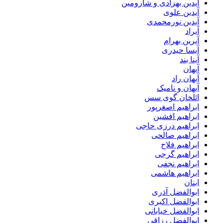
آیدین بهزادی و شارومین
آیدین علوی
آیدین نورمحمدی
آیراد
آیرین بهرام
آیسا حیدری
آینا بند
آیهان
آیهان راد
آیهان و نامیک
ائلخان گوی سس
ابراهیم اصغرپور
ابراهیم افشین
ابراهیم درزی حاجی
ابراهیم صالحی
ابراهیم فلاح
ابراهیم گرجی
ابراهیم نجفی
ابراهیم هاشمی
ابنان
ابوالفضل آذری
ابوالفضل اکبری
ابوالفضل خیابانی
ابوالفضل رزاقی