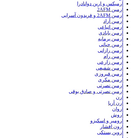
آرمیکس و ارین دوانادرا
آرمین 2AFM
آرمین 2AFM و فریدون آسرایی
آرمین آراد
آرمین اتباعی
آرمین بابادی
آرمین برمایه
آرمین حیاتی
آرمین رازانی
آرمین رام
آرمین زارعی
آرمین شفیعی
آرمین فیروزی
آرمین مکری
آرمین نصرتی
آرمین نصرتی و صادق بوقی
آرن
آرن آریا
آروان
آروش
آرومیر و اسکیزو
آرون افشار
آروین بستکی