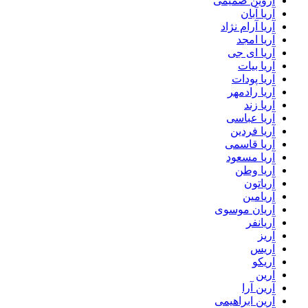
آروین صمیمی
آریا آبان
آریا آرام نژاد
آریا امجد
آریا ای جی
آریا بیات
آریا پودات
آریا رادمهر
آریا زند
آریا عباسی
آریا فردین
آریا قاسمی
آریا مسعود
آریا وطن
آریاتون
آریامین
آریان موسوی
آریانفر
آریز
آریس
آریکو
آرین
آرین آرا
آرین ابراهیمی