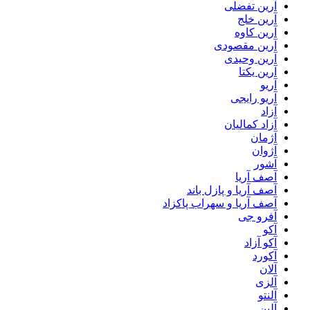
آرین تفضلی
آرین خلج
آرین کاوه
آرین مقصودی
آرین وحیدی
آرین یکتا
آریو
آریو رایجی
آزاد
آزاد کمالیان
آژمان
آژوان
آشور
آصف آریا
آصف آریا و پازل باند
آصف آریا و سهراب پاکزاد
آفرو جی
آکو
آکو آزاد
آکورد
آلان
آلزی
آلنتو
آلین