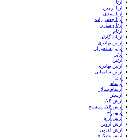
آرتا
آرتا آرمین
آرتا اسدی
آرتا جعفر زاده
آرتا و سارن
آرتام
آرتان گادلی
آرتبن بهادری
آرتين شاهوران
آرتی
آرتین
آرتین بهادری
آرتین سلیمانی
آردا
آرسام
آرسام سالار
آرسین
آرش AP
آرش AP و مسیح
آرش آج
آرش آرام
آرش آروین
آرش ای پی
آرش تشکری