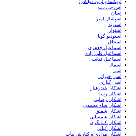
اریکسا و ارین دوانادرا
اس جی دپ
اِسان
اسپشال امیر
استرید
استوار
استودیو گویا
اسحاق
اسماعیل جعفری
اسماعیل قلی زاده
اسماعیل قیاسی
اسمال
اسی
اسی خیراتی
اسی کناری
اشکان بلندرفتار
اشکان رسا
اشکان رضایی
اشکان شاه محمدی
اشکان شفیق
اشکان شمسایی
اشکان‌ کمانگری
اشکان کیانی
اشکان مرادی و کیارش بیات