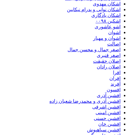
اشکان مهدوی
اشکان نوایی و پدرام نیکایین
اشکان یادگاری
اشکین ۰۰۹۸
اشو عاشوری
اشوان
اشوان و مهیار
اصالت
اصغر جمال و محسن جمال
اصغر قنبری
اصلان حقیقت
اصلان رادان
افرا
افران
اَفرند
افسون
افشین آذری
افشین آذری و محمدرضا شعبان زاده
افشین اشرفی
افشین امینی
افشین حسنی
افشین خان
افشین سیاهپوش