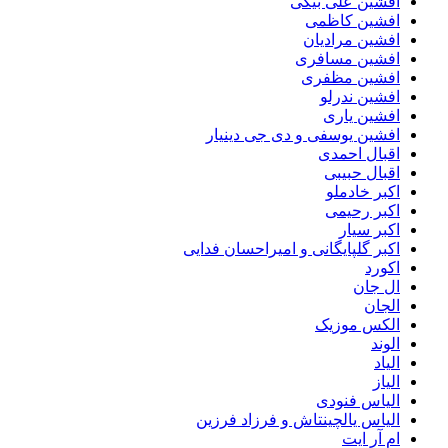
افشین علی بیگی
افشین کاظمی
افشین مرادیان
افشین مسافری
افشین مظفری
افشین ندرلو
افشین یاری
افشین یوسفی و دی جی دینیار
اقبال احمدی
اقبال حبیبی
اکبر خادملو
اکبر رحیمی
اکبر سیار
اکبر گلپایگانی و امیراحسان فدایی
اکورد
ال جان
الجان
الکس موزیک
الوند
الیاد
الیاز
الیاس فنودی
الیاس یالچینتاش و فرزاد فرزین
ام آر ایت