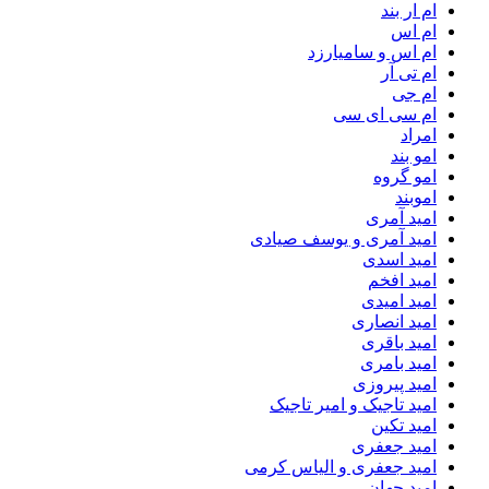
ام‌ ار بند
ام اس
ام اس و سامیارزد
ام تی آر
ام جی
ام سی ای سی
امراد
امو بند
امو گروه
اموبند
امید آمری
امید آمری و یوسف صیادی
امید اسدی
امید افخم
امید امیدی
امید انصاری
امید باقری
امید بامری
امید پیروزی
امید تاجیک و امیر تاجیک
امید تکین
امید جعفری
امید جعفری و الیاس کرمی
امید جهان