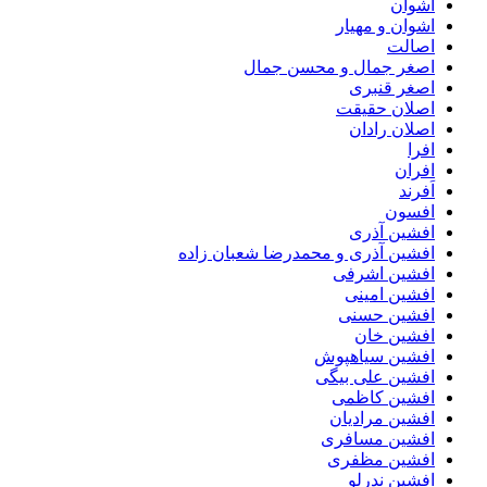
اشوان
اشوان و مهیار
اصالت
اصغر جمال و محسن جمال
اصغر قنبری
اصلان حقیقت
اصلان رادان
افرا
افران
اَفرند
افسون
افشین آذری
افشین آذری و محمدرضا شعبان زاده
افشین اشرفی
افشین امینی
افشین حسنی
افشین خان
افشین سیاهپوش
افشین علی بیگی
افشین کاظمی
افشین مرادیان
افشین مسافری
افشین مظفری
افشین ندرلو