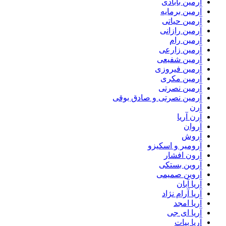
آرمین بابادی
آرمین برمایه
آرمین حیاتی
آرمین رازانی
آرمین رام
آرمین زارعی
آرمین شفیعی
آرمین فیروزی
آرمین مکری
آرمین نصرتی
آرمین نصرتی و صادق بوقی
آرن
آرن آریا
آروان
آروش
آرومیر و اسکیزو
آرون افشار
آروین بستکی
آروین صمیمی
آریا آبان
آریا آرام نژاد
آریا امجد
آریا ای جی
آریا بیات