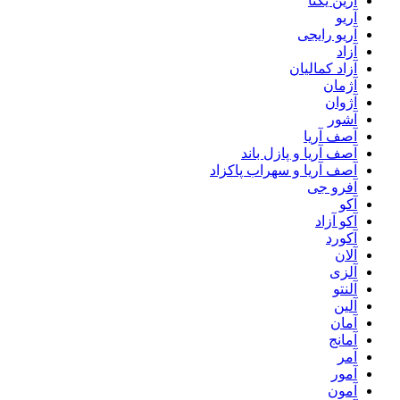
آرین یکتا
آریو
آریو رایجی
آزاد
آزاد کمالیان
آژمان
آژوان
آشور
آصف آریا
آصف آریا و پازل باند
آصف آریا و سهراب پاکزاد
آفرو جی
آکو
آکو آزاد
آکورد
آلان
آلزی
آلنتو
آلین
آمان
آمانج
آمر
آمور
آمون