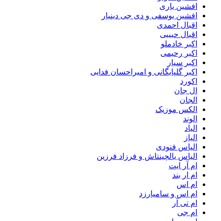
افشین یاری
افشین یوسفی و دی جی دینیار
اقبال احمدی
اقبال حبیبی
اکبر خادملو
اکبر رحیمی
اکبر سیار
اکبر گلپایگانی و امیراحسان فدایی
اکورد
ال جان
الجان
الکس موزیک
الوند
الیاد
الیاز
الیاس فنودی
الیاس یالچینتاش و فرزاد فرزین
ام آر ایت
ام‌ ار بند
ام اس
ام اس و سامیارزد
ام تی آر
ام جی