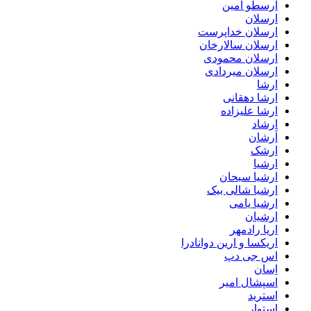
ارسطو امین
ارسلان
ارسلان خداپرست
ارسلان سالارخان
ارسلان محمودی
ارسلان میردادی
ارشا
ارشا دهقانی
ارشا علیزاده
ارشاد
اَرشان
ارشک
ارشیا
ارشیا سبحان
ارشیا شالی بیک
ارشیا یامی
ارشیان
اریا رادمهر
اریکسا و ارین دوانادرا
اس جی دپ
اِسان
اسپشال امیر
استرید
استوار