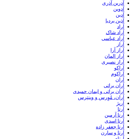
آدرین آذری
آدوین
آدین
آذین بردیا
آراد
آراد شاک
آراد عباسی
آراز
آراز آرا
آراز المان
آراز نصیری
آراکو
آراکوم
آران
آران براتی
آران براتی و ایمان حمیدی
آران، مُوِرس و وینتِرس
آرپژ
آرتا
آرتا آرمین
آرتا اسدی
آرتا جعفر زاده
آرتا و سارن
آرتام