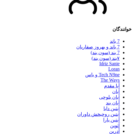
خوانندگان
7 باند
7 باند و بهروز صفاریان
7 بند (سون بند)
۷بند (سون بند)
Idriz Sanie
Loran
Tech N9ne و یاس
The Ways
آبا مقدم
آبان
آبان بلوچی
آبان بند
آبتین دابا
آبتین روحبخش داوران
آبتین یارا
آتوین
آدرین