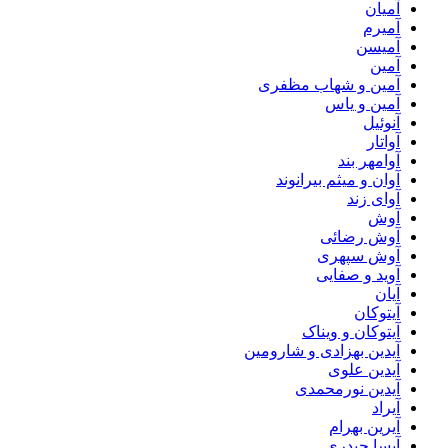
آمیان
آمیرم
آمیسن
آمین
آمین و شهاب مظفری
آمین و یاس
آنوئیل
آواتار
آوامهر بند
آوان و میثم بیرانوند
آوای زند
آوش
آوش رضائی
آوش سپهری
آوید و صفایی
آیان
آیتوکان
آیتوکان و ویناک
آیدین بهزادی و شارومین
آیدین علوی
آیدین نورمحمدی
آیراد
آیرین بهرام
آیسا حیدری