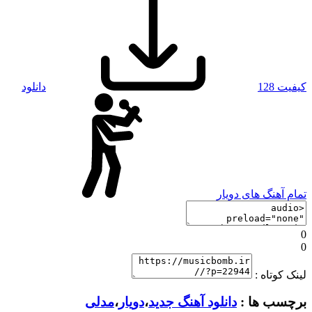
کیفیت 128
دانلود
تمام آهنگ های دویار
0
0
لینک کوتاه :
برچسب ها :
دانلود آهنگ جدید
،
دویار
،
مدلی