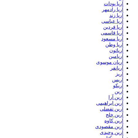
آریا پودات
آریا رادمهر
آریا زند
آریا عباسی
آریا فردین
آریا قاسمی
آریا مسعود
آریا وطن
آریاتون
آریامین
آریان موسوی
آریانفر
آریز
آریس
آریکو
آرین
آرین آرا
آرین ابراهیمی
آرین تفضلی
آرین خلج
آرین کاوه
آرین مقصودی
آرین وحیدی