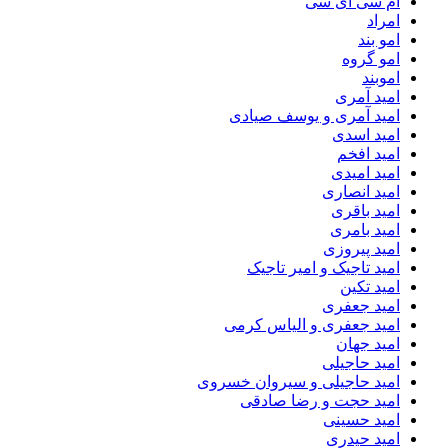
ام سی ای سی
امراد
امو بند
امو گروه
اموبند
امید آمری
امید آمری و یوسف صیادی
امید اسدی
امید افخم
امید امیدی
امید انصاری
امید باقری
امید بامری
امید پیروزی
امید تاجیک و امیر تاجیک
امید تکین
امید جعفری
امید جعفری و الیاس کرمی
امید جهان
امید حاجیلی
امید حاجیلی و سیروان خسروی
امید حجت و رضا صادقی
امید حسینی
امید حیدری