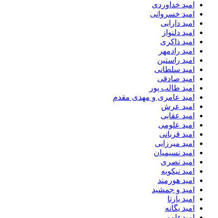
امید خداوردی
امید خسروانی
امید دارابی
امید دلنواز
امید ذاکری
امید رادمهر
امید راستین
امید سلطانی
امید صادقی
امید طالب پور
امید عامری و مهدی مقدم
امید عرش
امید عقابی
امید علومی
امید قربانی
امید میرزایی
امید نسیمیان
امید نصری
امید نیکویه
امید هورمند
امید و جمشید
امید یارتا
امید یگانه
امیدعلومی