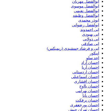
ابوالفضل مهربان
ابوالفضل موسوی
ابوالفضل نعیمی
ابوالفضل وظیفه
ابوذر محمدی
ابولفضل رضوانی
ابی احمدوند
ابی بهبودی
ابی دولابی
ابی صادقی
ابی و فرشاد جمشیدی (ریمیکس)
اپیکور
احد سلو
احسان آراد
احسان آریا
احسان اردستانی
احسان اسماعیلی
احسان افشاری
احسان بااوج
احسان بهرامی
احسان پایا
احسان پرفکت
احسان پورجعفری
احسان تهران چیش