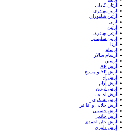
آرتان گادلی
آرتبن بهادری
آرتين شاهوران
آرتی
آرتین
آرتین بهادری
آرتین سلیمانی
آردا
آرسام
آرسام سالار
آرسین
آرش AP
آرش AP و مسیح
آرش آج
آرش آرام
آرش آروین
آرش ای پی
آرش تشکری
آرش جلالی و آقا فرا
آرش حسینی
آرش خاتمی
آرش خان احمدی
آرش داوری