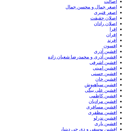
اصالت
اصغر جمال و محسن جمال
اصغر قنبری
اصلان حقیقت
اصلان رادان
افرا
افران
اَفرند
افسون
افشین آذری
افشین آذری و محمدرضا شعبان زاده
افشین اشرفی
افشین امینی
افشین حسنی
افشین خان
افشین سیاهپوش
افشین علی بیگی
افشین کاظمی
افشین مرادیان
افشین مسافری
افشین مظفری
افشین ندرلو
افشین یاری
افشین یوسفی و دی جی دینیار