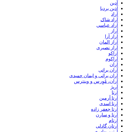
آدین
آذین بردیا
آراد
آراد شاک
آراد عباسی
آراز
آراز آرا
آراز المان
آراز نصیری
آراکو
آراکوم
آران
آران براتی
آران براتی و ایمان حمیدی
آران، مُوِرس و وینتِرس
آرپژ
آرتا
آرتا آرمین
آرتا اسدی
آرتا جعفر زاده
آرتا و سارن
آرتام
آرتان گادلی
آرتبن بهادری