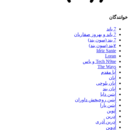
خوانندگان
7 باند
7 باند و بهروز صفاریان
7 بند (سون بند)
۷بند (سون بند)
Idriz Sanie
Loran
Tech N9ne و یاس
The Ways
آبا مقدم
آبان
آبان بلوچی
آبان بند
آبتین دابا
آبتین روحبخش داوران
آبتین یارا
آتوین
آدرین
آدرین آذری
آدوین