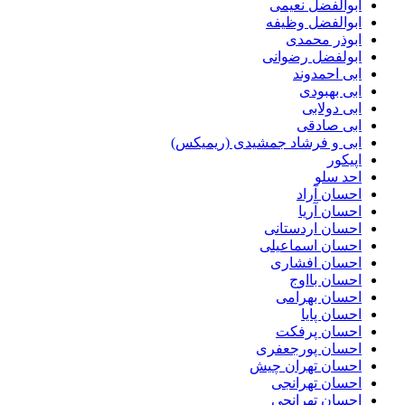
ابوالفضل نعیمی
ابوالفضل وظیفه
ابوذر محمدی
ابولفضل رضوانی
ابی احمدوند
ابی بهبودی
ابی دولابی
ابی صادقی
ابی و فرشاد جمشیدی (ریمیکس)
اپیکور
احد سلو
احسان آراد
احسان آریا
احسان اردستانی
احسان اسماعیلی
احسان افشاری
احسان بااوج
احسان بهرامی
احسان پایا
احسان پرفکت
احسان پورجعفری
احسان تهران چیش
احسان تهرانجی
احسان تهرانچی