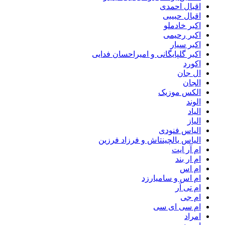
اقبال احمدی
اقبال حبیبی
اکبر خادملو
اکبر رحیمی
اکبر سیار
اکبر گلپایگانی و امیراحسان فدایی
اکورد
ال جان
الجان
الکس موزیک
الوند
الیاد
الیاز
الیاس فنودی
الیاس یالچینتاش و فرزاد فرزین
ام آر ایت
ام‌ ار بند
ام اس
ام اس و سامیارزد
ام تی آر
ام جی
ام سی ای سی
امراد