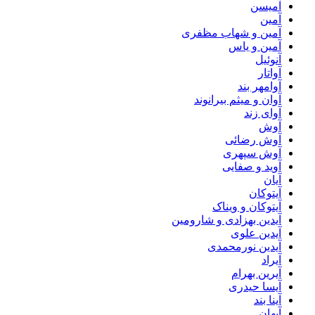
آمیسن
آمین
آمین و شهاب مظفری
آمین و یاس
آنوئیل
آواتار
آوامهر بند
آوان و میثم بیرانوند
آوای زند
آوش
آوش رضائی
آوش سپهری
آوید و صفایی
آیان
آیتوکان
آیتوکان و ویناک
آیدین بهزادی و شارومین
آیدین علوی
آیدین نورمحمدی
آیراد
آیرین بهرام
آیسا حیدری
آینا بند
آیهان