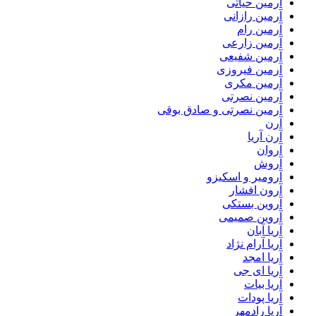
آرمین حیاتی
آرمین رازانی
آرمین رام
آرمین زارعی
آرمین شفیعی
آرمین فیروزی
آرمین مکری
آرمین نصرتی
آرمین نصرتی و صادق بوقی
آرن
آرن آریا
آروان
آروش
آرومیر و اسکیزو
آرون افشار
آروین بستکی
آروین صمیمی
آریا آبان
آریا آرام نژاد
آریا امجد
آریا ای جی
آریا بیات
آریا پودات
آریا رادمهر