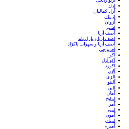
آریو رایجی
آزاد
آزاد کمالیان
آژمان
آژوان
آشور
آصف آریا
آصف آریا و پازل باند
آصف آریا و سهراب پاکزاد
آفرو جی
آکو
آکو آزاد
آکورد
آلان
آلزی
آلنتو
آلین
آمان
آمانج
آمر
آمور
آمون
آمیان
آمیرم