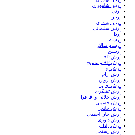
آرتين شاهوران
آرتی
آرتین
آرتین بهادری
آرتین سلیمانی
آردا
آرسام
آرسام سالار
آرسین
آرش AP
آرش AP و مسیح
آرش آج
آرش آرام
آرش آروین
آرش ای پی
آرش تشکری
آرش جلالی و آقا فرا
آرش حسینی
آرش خاتمی
آرش خان احمدی
آرش داوری
آرش رادان
آرش رستمى