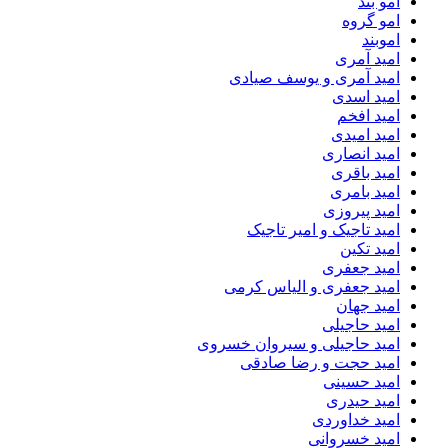
امو بند
امو گروه
اموبند
امید آمری
امید آمری و یوسف صیادی
امید اسدی
امید افخم
امید امیدی
امید انصاری
امید باقری
امید بامری
امید پیروزی
امید تاجیک و امیر تاجیک
امید تکین
امید جعفری
امید جعفری و الیاس کرمی
امید جهان
امید حاجیلی
امید حاجیلی و سیروان خسروی
امید حجت و رضا صادقی
امید حسینی
امید حیدری
امید خداوردی
امید خسروانی