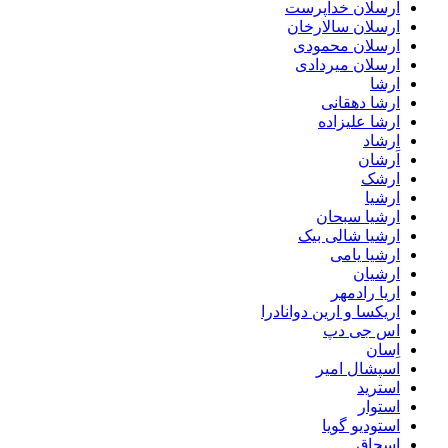
ارسلان خداپرست
ارسلان سالارخان
ارسلان محمودی
ارسلان میردادی
ارشا
ارشا دهقانی
ارشا علیزاده
ارشاد
اَرشان
ارشک
ارشیا
ارشیا سبحان
ارشیا شالی بیک
ارشیا یامی
ارشیان
اریا رادمهر
اریکسا و ارین دوانادرا
اس جی دپ
اِسان
اسپشال امیر
استرید
استوار
استودیو گویا
اسحاق