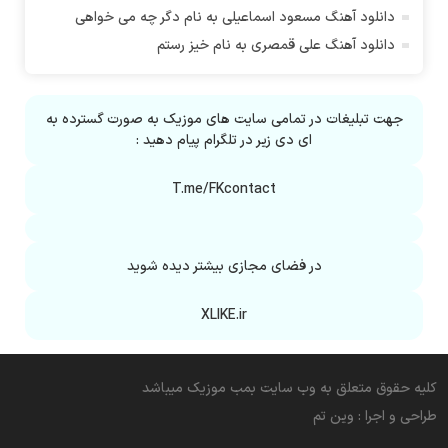
دانلود آهنگ مسعود اسماعیلی به نام دگر چه می خواهی
آران براتی
دانلود آهنگ علی قمصری به نام خیز رستم
آران براتی و ایمان حمیدی
آران، مُوِرس و وینتِرس
آرپژ
جهت تبلیغات در تمامی سایت های موزیک به صورت گسترده به
آرتا
ای دی زیر در تلگرام پیام دهید :
آرتا آرمین
T.me/FKcontact
آرتا اسدی
آرتا جعفر زاده
آرتا و سارن
در فضای مجازی بیشتر دیده شوید
آرتام
آرتان گادلی
XLIKE.ir
آرتبن بهادری
آرتين شاهوران
آرتی
کلیه حقوق متعلق به وب سایت بمب موزیک میباشد
آرتین
طراحی و اجرا :
وین تم
آرتین بهادری