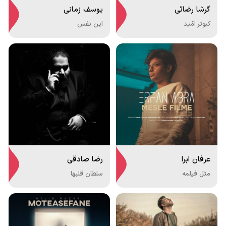
گرشا رضائی
یوسف زمانی
کبوتر امّید
این نفس
عرفان ابرا
رضا صادقی
مثل فیلمه
سلطان قلبها