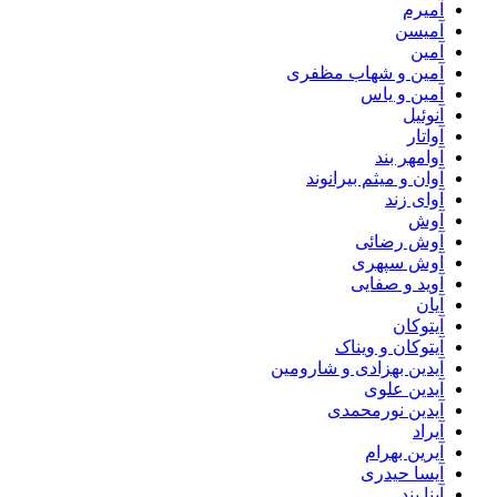
آمیرم
آمیسن
آمین
آمین و شهاب مظفری
آمین و یاس
آنوئیل
آواتار
آوامهر بند
آوان و میثم بیرانوند
آوای زند
آوش
آوش رضائی
آوش سپهری
آوید و صفایی
آیان
آیتوکان
آیتوکان و ویناک
آیدین بهزادی و شارومین
آیدین علوی
آیدین نورمحمدی
آیراد
آیرین بهرام
آیسا حیدری
آینا بند