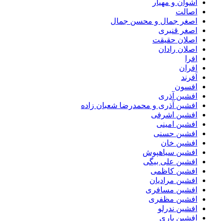
اشوان و مهیار
اصالت
اصغر جمال و محسن جمال
اصغر قنبری
اصلان حقیقت
اصلان رادان
افرا
افران
اَفرند
افسون
افشین آذری
افشین آذری و محمدرضا شعبان زاده
افشین اشرفی
افشین امینی
افشین حسنی
افشین خان
افشین سیاهپوش
افشین علی بیگی
افشین کاظمی
افشین مرادیان
افشین مسافری
افشین مظفری
افشین ندرلو
افشین یاری