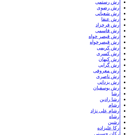
آرش رستمى
آرش رضوی
آرش شعبانی
آرش عنقا
آرش فرخزاد
آرش قاسمی
آرش قیصر خواه
آرش قیصرخواه
آرش کریمی
آرش کسری
آرش کیهان
آرش گرایی
آرش معروفی
آرش ناصری
آرش یزدانی
آرش یوسفیان
آرشا
آرشا رادین
آرشام
آرشام علی نژاد
آرشاه
آرشین
آرکا علیزاده
آرکان حسینی