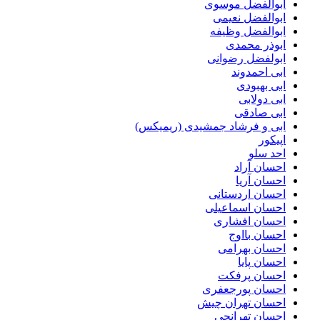
ابوالفضل موسوی
ابوالفضل نعیمی
ابوالفضل وظیفه
ابوذر محمدی
ابولفضل رضوانی
ابی احمدوند
ابی بهبودی
ابی دولابی
ابی صادقی
ابی و فرشاد جمشیدی (ریمیکس)
اپیکور
احد سلو
احسان آراد
احسان آریا
احسان اردستانی
احسان اسماعیلی
احسان افشاری
احسان بااوج
احسان بهرامی
احسان پایا
احسان پرفکت
احسان پورجعفری
احسان تهران چیش
احسان تهرانجی