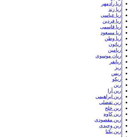
آریا رادمهر
آریا زند
آریا عباسی
آریا فردین
آریا قاسمی
آریا مسعود
آریا وطن
آریاتون
آریامین
آریان موسوی
آریانفر
آریز
آریس
آریکو
آرین
آرین آرا
آرین ابراهیمی
آرین تفضلی
آرین خلج
آرین کاوه
آرین مقصودی
آرین وحیدی
آرین یکتا