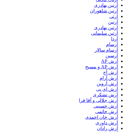
آرتبن بهادری
آرتين شاهوران
آرتی
آرتین
آرتین بهادری
آرتین سلیمانی
آردا
آرسام
آرسام سالار
آرسین
آرش AP
آرش AP و مسیح
آرش آج
آرش آرام
آرش آروین
آرش ای پی
آرش تشکری
آرش جلالی و آقا فرا
آرش حسینی
آرش خاتمی
آرش خان احمدی
آرش داوری
آرش رادان