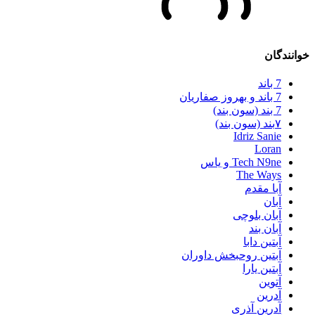
خوانندگان
7 باند
7 باند و بهروز صفاریان
7 بند (سون بند)
۷بند (سون بند)
Idriz Sanie
Loran
Tech N9ne و یاس
The Ways
آبا مقدم
آبان
آبان بلوچی
آبان بند
آبتین دابا
آبتین روحبخش داوران
آبتین یارا
آتوین
آدرین
آدرین آذری