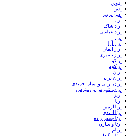
آدوین
آدین
آذین بردیا
آراد
آراد شاک
آراد عباسی
آراز
آراز آرا
آراز المان
آراز نصیری
آراکو
آراکوم
آران
آران براتی
آران براتی و ایمان حمیدی
آران، مُوِرس و وینتِرس
آرپژ
آرتا
آرتا آرمین
آرتا اسدی
آرتا جعفر زاده
آرتا و سارن
آرتام
آرتان گادلی