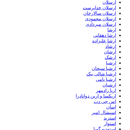
ارسلان
ارسلان خداپرست
ارسلان سالارخان
ارسلان محمودی
ارسلان میردادی
ارشا
ارشا دهقانی
ارشا علیزاده
ارشاد
اَرشان
ارشک
ارشیا
ارشیا سبحان
ارشیا شالی بیک
ارشیا یامی
ارشیان
اریا رادمهر
اریکسا و ارین دوانادرا
اس جی دپ
اِسان
اسپشال امیر
استرید
استوار
استودیو گویا