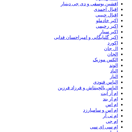
افشین یوسفی و دی جی دینیار
اقبال احمدی
اقبال حبیبی
اکبر خادملو
اکبر رحیمی
اکبر سیار
اکبر گلپایگانی و امیراحسان فدایی
اکورد
ال جان
الجان
الکس موزیک
الوند
الیاد
الیاز
الیاس فنودی
الیاس یالچینتاش و فرزاد فرزین
ام آر ایت
ام‌ ار بند
ام اس
ام اس و سامیارزد
ام تی آر
ام جی
ام سی ای سی