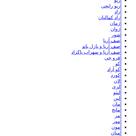
آریو
آریو رایجی
آزاد
آزاد کمالیان
آژمان
آژوان
آشور
آصف آریا
آصف آریا و پازل باند
آصف آریا و سهراب پاکزاد
آفرو جی
آکو
آکو آزاد
آکورد
آلان
آلزی
آلنتو
آلین
آمان
آمانج
آمر
آمور
آمون
آمیان