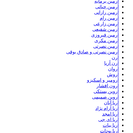
آرمین برمایه
آرمین حیاتی
آرمین رازانی
آرمین رام
آرمین زارعی
آرمین شفیعی
آرمین فیروزی
آرمین مکری
آرمین نصرتی
آرمین نصرتی و صادق بوقی
آرن
آرن آریا
آروان
آروش
آرومیر و اسکیزو
آرون افشار
آروین بستکی
آروین صمیمی
آریا آبان
آریا آرام نژاد
آریا امجد
آریا ای جی
آریا بیات
آریا پودات