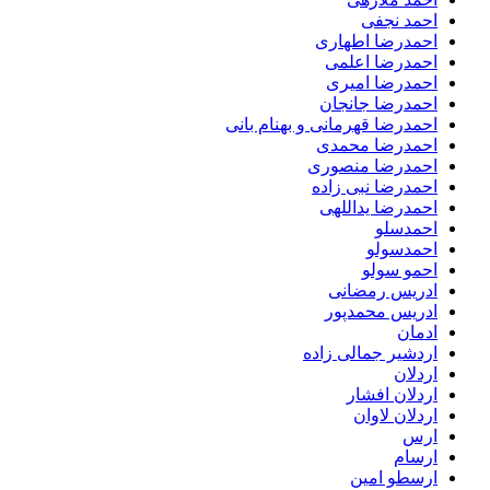
احمد نجفی
احمدرضا اطهاری
احمدرضا اعلمی
احمدرضا امیری
احمدرضا جانجان
احمدرضا قهرمانی و بهنام بانی
احمدرضا محمدی
احمدرضا منصوری
احمدرضا نبی زاده
احمدرضا یداللهی
احمدسلو
احمدسولو
احمو سولو
ادریس رمضانی
ادریس محمدپور
ادمان
اردشیر جمالی زاده
اردلان
اردلان افشار
اردلان لاوان
ارس
ارسام
ارسطو امین