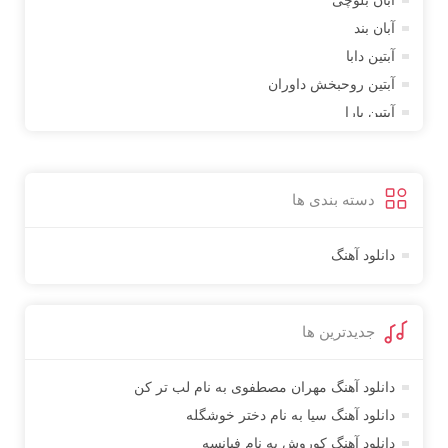
آبان بلوچی
آبان بند
آبتین دابا
آبتین روحبخش داوران
آبتین یارا
آتوین
آدرین
آدرین آذری
دسته بندی ها
آدوین
آدین
دانلود آهنگ
آذین بردیا
آراد
جدیدترین ها
آراد شاک
آراد عباسی
دانلود آهنگ مهران مصطفوی به نام لب تر کن
آراز
دانلود آهنگ سیا به نام دختر خوشگله
آراز آرا
دانلود آهنگ کوروش به نام فیانسه