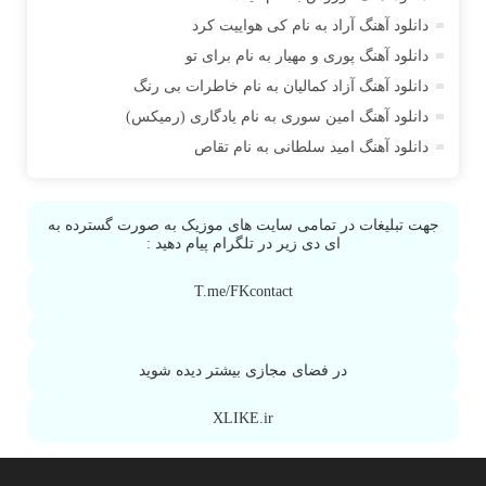
آراز المان
دانلود آهنگ آراد به نام کی هواییت کرد
آراز نصیری
دانلود آهنگ پوری و مهیار به نام برای تو
آراکو
دانلود آهنگ آزاد کمالیان به نام خاطرات بی رنگ
آراکوم
دانلود آهنگ امین سوری به نام یادگاری (رمیکس)
آران
دانلود آهنگ امید سلطانی به نام تقاص
آران براتی
آران براتی و ایمان حمیدی
آران، مُوِرس و وینتِرس
جهت تبلیغات در تمامی سایت های موزیک به صورت گسترده به
آرپژ
ای دی زیر در تلگرام پیام دهید :
آرتا
T.me/FKcontact
آرتا آرمین
آرتا اسدی
آرتا جعفر زاده
در فضای مجازی بیشتر دیده شوید
آرتا و سارن
XLIKE.ir
آرتام
آرتان گادلی