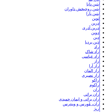
آبتین دابا
آبتین روحبخش داوران
آبتین یارا
آتوین
آدرین
آدرین آذری
آدوین
آدین
آذین بردیا
آراد
آراد شاک
آراد عباسی
آراز
آراز آرا
آراز المان
آراز نصیری
آراکو
آراکوم
آران
آران براتی
آران براتی و ایمان حمیدی
آران، مُوِرس و وینتِرس
آرپژ