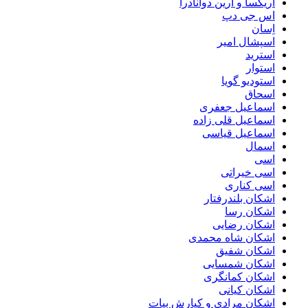
اریکسا و ارین دوانادرا
اس جی دپ
اِسان
اسپشال امیر
استرید
استوار
استودیو گویا
اسحاق
اسماعیل جعفری
اسماعیل قلی زاده
اسماعیل قیاسی
اسمال
اسی
اسی خیراتی
اسی کناری
اشکان بلندرفتار
اشکان رسا
اشکان رضایی
اشکان شاه محمدی
اشکان شفیق
اشکان شمسایی
اشکان‌ کمانگری
اشکان کیانی
اشکان مرادی و کیارش بیات