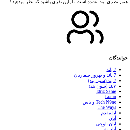
هنوز نظری ثبت نشده است ، اولین نفری باشید که نظر میدهید !
خوانندگان
7 باند
7 باند و بهروز صفاریان
7 بند (سون بند)
۷بند (سون بند)
Idriz Sanie
Loran
Tech N9ne و یاس
The Ways
آبا مقدم
آبان
آبان بلوچی
آبان بند