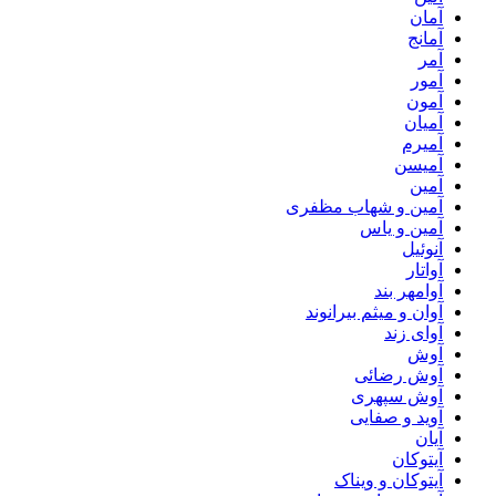
آمان
آمانج
آمر
آمور
آمون
آمیان
آمیرم
آمیسن
آمین
آمین و شهاب مظفری
آمین و یاس
آنوئیل
آواتار
آوامهر بند
آوان و میثم بیرانوند
آوای زند
آوش
آوش رضائی
آوش سپهری
آوید و صفایی
آیان
آیتوکان
آیتوکان و ویناک