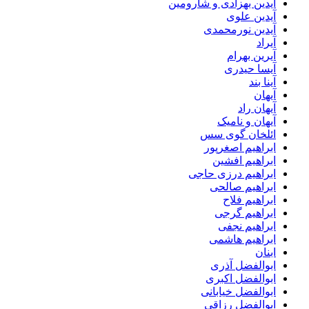
آیدین بهزادی و شارومین
آیدین علوی
آیدین نورمحمدی
آیراد
آیرین بهرام
آیسا حیدری
آینا بند
آیهان
آیهان راد
آیهان و نامیک
ائلخان گوی سس
ابراهیم اصغرپور
ابراهیم افشین
ابراهیم درزی حاجی
ابراهیم صالحی
ابراهیم فلاح
ابراهیم گرجی
ابراهیم نجفی
ابراهیم هاشمی
ابنان
ابوالفضل آذری
ابوالفضل اکبری
ابوالفضل خیابانی
ابوالفضل رزاقی