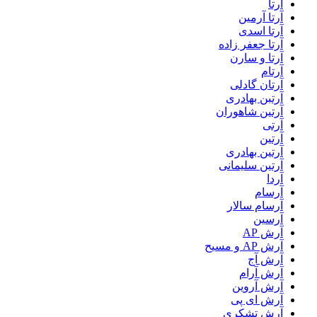
آرتا
آرتا آرمین
آرتا اسدی
آرتا جعفر زاده
آرتا و سارن
آرتام
آرتان گادلی
آرتبن بهادری
آرتين شاهوران
آرتی
آرتین
آرتین بهادری
آرتین سلیمانی
آردا
آرسام
آرسام سالار
آرسین
آرش AP
آرش AP و مسیح
آرش آج
آرش آرام
آرش آروین
آرش ای پی
آرش تشکری