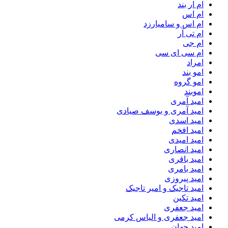
ام‌ ار بند
ام اس
ام اس و سامیارزد
ام تی آر
ام جی
ام سی ای سی
امراد
امو بند
امو گروه
اموبند
امید آمری
امید آمری و یوسف صیادی
امید اسدی
امید افخم
امید امیدی
امید انصاری
امید باقری
امید بامری
امید پیروزی
امید تاجیک و امیر تاجیک
امید تکین
امید جعفری
امید جعفری و الیاس کرمی
امید جهان