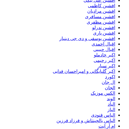
افشین علی بیگی
افشین کاظمی
افشین مرادیان
افشین مسافری
افشین مظفری
افشین ندرلو
افشین یاری
افشین یوسفی و دی جی دینیار
اقبال احمدی
اقبال حبیبی
اکبر خادملو
اکبر رحیمی
اکبر سیار
اکبر گلپایگانی و امیراحسان فدایی
اکورد
ال جان
الجان
الکس موزیک
الوند
الیاد
الیاز
الیاس فنودی
الیاس یالچینتاش و فرزاد فرزین
ام آر ایت