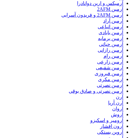
آرمیکس و ارین دوانادرا
آرمین 2AFM
آرمین 2AFM و فریدون آسرایی
آرمین آراد
آرمین اتباعی
آرمین بابادی
آرمین برمایه
آرمین حیاتی
آرمین رازانی
آرمین رام
آرمین زارعی
آرمین شفیعی
آرمین فیروزی
آرمین مکری
آرمین نصرتی
آرمین نصرتی و صادق بوقی
آرن
آرن آریا
آروان
آروش
آرومیر و اسکیزو
آرون افشار
آروین بستکی
آروین صمیمی