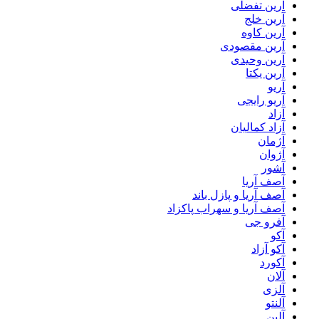
آرین تفضلی
آرین خلج
آرین کاوه
آرین مقصودی
آرین وحیدی
آرین یکتا
آریو
آریو رایجی
آزاد
آزاد کمالیان
آژمان
آژوان
آشور
آصف آریا
آصف آریا و پازل باند
آصف آریا و سهراب پاکزاد
آفرو جی
آکو
آکو آزاد
آکورد
آلان
آلزی
آلنتو
آلین