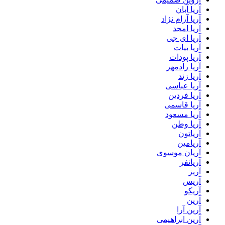
آریا آبان
آریا آرام نژاد
آریا امجد
آریا ای جی
آریا بیات
آریا پودات
آریا رادمهر
آریا زند
آریا عباسی
آریا فردین
آریا قاسمی
آریا مسعود
آریا وطن
آریاتون
آریامین
آریان موسوی
آریانفر
آریز
آریس
آریکو
آرین
آرین آرا
آرین ابراهیمی