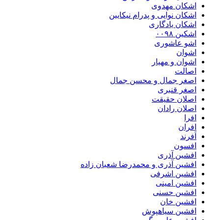
اشکان مهدوی
اشکان نوایی و پدرام نیکایین
اشکان یادگاری
اشکین ۰۰۹۸
اشو عاشوری
اشوان
اشوان و مهیار
اصالت
اصغر جمال و محسن جمال
اصغر قنبری
اصلان حقیقت
اصلان رادان
افرا
افران
اَفرند
افسون
افشین آذری
افشین آذری و محمدرضا شعبان زاده
افشین اشرفی
افشین امینی
افشین حسنی
افشین خان
افشین سیاهپوش