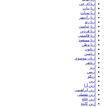
آریا ای جی
آریا بیات
آریا پودات
آریا رادمهر
آریا زند
آریا عباسی
آریا فردین
آریا قاسمی
آریا مسعود
آریا وطن
آریاتون
آریامین
آریان موسوی
آریانفر
آریز
آریس
آریکو
آرین
آرین آرا
آرین ابراهیمی
آرین تفضلی
آرین خلج
آرین کاوه