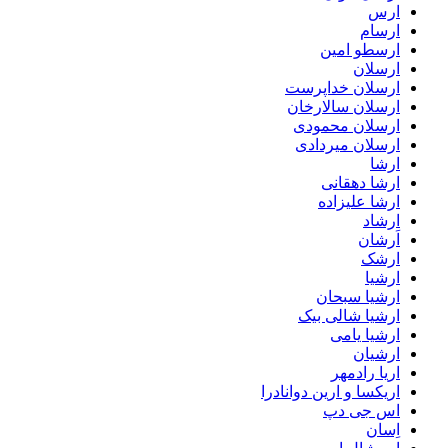
ارس
ارسام
ارسطو امین
ارسلان
ارسلان خداپرست
ارسلان سالارخان
ارسلان محمودی
ارسلان میردادی
ارشا
ارشا دهقانی
ارشا علیزاده
ارشاد
اَرشان
ارشک
ارشیا
ارشیا سبحان
ارشیا شالی بیک
ارشیا یامی
ارشیان
اریا رادمهر
اریکسا و ارین دوانادرا
اس جی دپ
اِسان