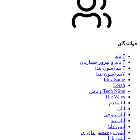
خوانندگان
7 باند
7 باند و بهروز صفاریان
7 بند (سون بند)
۷بند (سون بند)
Idriz Sanie
Loran
Tech N9ne و یاس
The Ways
آبا مقدم
آبان
آبان بلوچی
آبان بند
آبتین دابا
آبتین روحبخش داوران
آبتین یارا