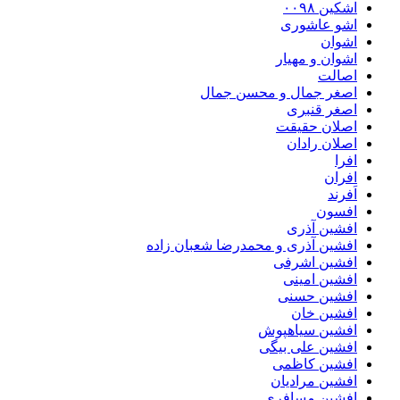
اشکین ۰۰۹۸
اشو عاشوری
اشوان
اشوان و مهیار
اصالت
اصغر جمال و محسن جمال
اصغر قنبری
اصلان حقیقت
اصلان رادان
افرا
افران
اَفرند
افسون
افشین آذری
افشین آذری و محمدرضا شعبان زاده
افشین اشرفی
افشین امینی
افشین حسنی
افشین خان
افشین سیاهپوش
افشین علی بیگی
افشین کاظمی
افشین مرادیان
افشین مسافری