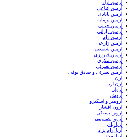
آرمین آراد
آرمین اتباعی
آرمین بابادی
آرمین برمایه
آرمین حیاتی
آرمین رازانی
آرمین رام
آرمین زارعی
آرمین شفیعی
آرمین فیروزی
آرمین مکری
آرمین نصرتی
آرمین نصرتی و صادق بوقی
آرن
آرن آریا
آروان
آروش
آرومیر و اسکیزو
آرون افشار
آروین بستکی
آروین صمیمی
آریا آبان
آریا آرام نژاد
آریا امجد