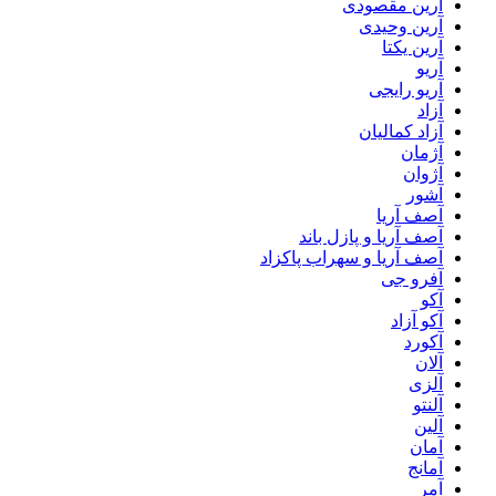
آرین مقصودی
آرین وحیدی
آرین یکتا
آریو
آریو رایجی
آزاد
آزاد کمالیان
آژمان
آژوان
آشور
آصف آریا
آصف آریا و پازل باند
آصف آریا و سهراب پاکزاد
آفرو جی
آکو
آکو آزاد
آکورد
آلان
آلزی
آلنتو
آلین
آمان
آمانج
آمر