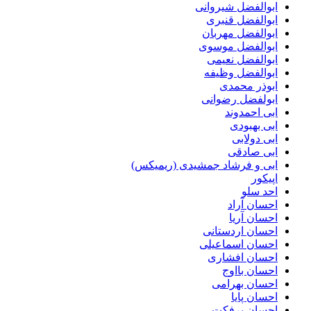
ابوالفضل شیروانی
ابوالفضل قنبری
ابوالفضل مهربان
ابوالفضل موسوی
ابوالفضل نعیمی
ابوالفضل وظیفه
ابوذر محمدی
ابولفضل رضوانی
ابی احمدوند
ابی بهبودی
ابی دولابی
ابی صادقی
ابی و فرشاد جمشیدی (ریمیکس)
اپیکور
احد سلو
احسان آراد
احسان آریا
احسان اردستانی
احسان اسماعیلی
احسان افشاری
احسان بااوج
احسان بهرامی
احسان پایا
احسان پرفکت