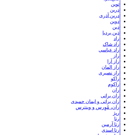
آتوین
آدرین
آدرین آذری
آدوین
آدین
آذین بردیا
آراد
آراد شاک
آراد عباسی
آراز
آراز آرا
آراز المان
آراز نصیری
آراکو
آراکوم
آران
آران براتی
آران براتی و ایمان حمیدی
آران، مُوِرس و وینتِرس
آرپژ
آرتا
آرتا آرمین
آرتا اسدی