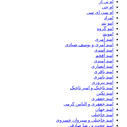
ام تی آر
ام جی
ام سی ای سی
امراد
امو بند
امو گروه
اموبند
امید آمری
امید آمری و یوسف صیادی
امید اسدی
امید افخم
امید امیدی
امید انصاری
امید باقری
امید بامری
امید پیروزی
امید تاجیک و امیر تاجیک
امید تکین
امید جعفری
امید جعفری و الیاس کرمی
امید جهان
امید حاجیلی
امید حاجیلی و سیروان خسروی
امید حجت و رضا صادقی