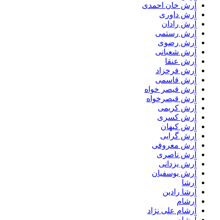
آرش خان احمدی
آرش داوری
آرش رادان
آرش رستمى
آرش رضوی
آرش شعبانی
آرش عنقا
آرش فرخزاد
آرش قاسمی
آرش قیصر خواه
آرش قیصرخواه
آرش کریمی
آرش کسری
آرش کیهان
آرش گرایی
آرش معروفی
آرش ناصری
آرش یزدانی
آرش یوسفیان
آرشا
آرشا رادین
آرشام
آرشام علی نژاد
آرشاه