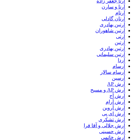
آرتا جعفر زاده
آرتا و سارن
آرتام
آرتان گادلی
آرتبن بهادری
آرتين شاهوران
آرتی
آرتین
آرتین بهادری
آرتین سلیمانی
آردا
آرسام
آرسام سالار
آرسین
آرش AP
آرش AP و مسیح
آرش آج
آرش آرام
آرش آروین
آرش ای پی
آرش تشکری
آرش جلالی و آقا فرا
آرش حسینی
آرش خاتمی