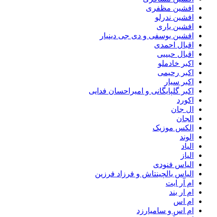
افشین مظفری
افشین ندرلو
افشین یاری
افشین یوسفی و دی جی دینیار
اقبال احمدی
اقبال حبیبی
اکبر خادملو
اکبر رحیمی
اکبر سیار
اکبر گلپایگانی و امیراحسان فدایی
اکورد
ال جان
الجان
الکس موزیک
الوند
الیاد
الیاز
الیاس فنودی
الیاس یالچینتاش و فرزاد فرزین
ام آر ایت
ام‌ ار بند
ام اس
ام اس و سامیارزد