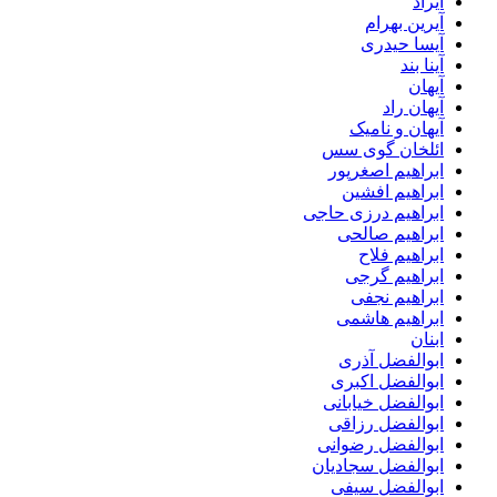
آیراد
آیرین بهرام
آیسا حیدری
آینا بند
آیهان
آیهان راد
آیهان و نامیک
ائلخان گوی سس
ابراهیم اصغرپور
ابراهیم افشین
ابراهیم درزی حاجی
ابراهیم صالحی
ابراهیم فلاح
ابراهیم گرجی
ابراهیم نجفی
ابراهیم هاشمی
ابنان
ابوالفضل آذری
ابوالفضل اکبری
ابوالفضل خیابانی
ابوالفضل رزاقی
ابوالفضل رضوانی
ابوالفضل سجادیان
ابوالفضل سیفی