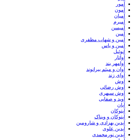
آمور
آمون
آمیان
آمیرم
آمیسن
آمین
آمین و شهاب مظفری
آمین و یاس
آنوئیل
آواتار
آوامهر بند
آوان و میثم بیرانوند
آوای زند
آوش
آوش رضائی
آوش سپهری
آوید و صفایی
آیان
آیتوکان
آیتوکان و ویناک
آیدین بهزادی و شارومین
آیدین علوی
آیدین نورمحمدی