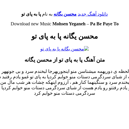
دانلود آهنگ جدید
محسن یگانه
به نام
پا به پای تو
Download new Music
Mohsen Yeganeh
–
Pa Be Paye To
محسن یگانه پا به پای تو
متن آهنگ پا به پای تو از محسن یگانه
 لحظه ی دوریهمه میشناسن منو اینجوریهرجا لبخندم سرد و بی جونههر 
 هست از شبای سردگرمی دستات منو خوابم کردپا به پای تو غمو یادم رفتب
و لبخندم سرد و سنگینهما کنار هم ، آرزوم اینهکه چشات هر شب مال م
 تو یادم رفتتو رو یادم هست از شبای سردگرمی دستات منو خوابم کردپا به 
سردگرمی دستات منو خوابم کرد