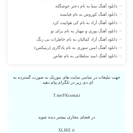
دانلود آهنگ سیا به نام دختر خوشگله
آراز آرا
دانلود آهنگ کوروش به نام فیانسه
آراز المان
دانلود آهنگ آراد به نام کی هواییت کرد
آراز نصیری
دانلود آهنگ پوری و مهیار به نام برای تو
آراکو
دانلود آهنگ آزاد کمالیان به نام خاطرات بی رنگ
آراکوم
دانلود آهنگ امین سوری به نام یادگاری (رمیکس)
آران
دانلود آهنگ امید سلطانی به نام تقاص
آران براتی
آران براتی و ایمان حمیدی
آران، مُوِرس و وینتِرس
جهت تبلیغات در تمامی سایت های موزیک به صورت گسترده به
آرپژ
ای دی زیر در تلگرام پیام دهید :
آرتا
T.me/FKcontact
آرتا آرمین
آرتا اسدی
آرتا جعفر زاده
در فضای مجازی بیشتر دیده شوید
آرتا و سارن
XLIKE.ir
آرتام