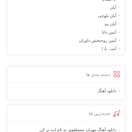
آبان
آبان بلوچی
آبان بند
آبتین دابا
آبتین روحبخش داوران
آبتین یارا
آتوین
آدرین
آدرین آذری
دسته بندی ها
آدوین
آدین
دانلود آهنگ
آذین بردیا
آراد
جدیدترین ها
آراد شاک
آراد عباسی
دانلود آهنگ مهران مصطفوی به نام لب تر کن
آراز