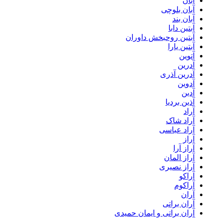
آبان
آبان بلوچی
آبان بند
آبتین دابا
آبتین روحبخش داوران
آبتین یارا
آتوین
آدرین
آدرین آذری
آدوین
آدین
آذین بردیا
آراد
آراد شاک
آراد عباسی
آراز
آراز آرا
آراز المان
آراز نصیری
آراکو
آراکوم
آران
آران براتی
آران براتی و ایمان حمیدی