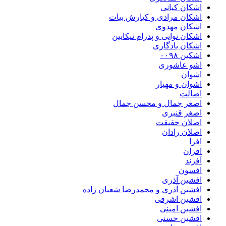
اشکان کیانی
اشکان مرادی و کیارش بیات
اشکان مهدوی
اشکان نوایی و پدرام نیکایین
اشکان یادگاری
اشکین ۰۰۹۸
اشو عاشوری
اشوان
اشوان و مهیار
اصالت
اصغر جمال و محسن جمال
اصغر قنبری
اصلان حقیقت
اصلان رادان
افرا
افران
اَفرند
افسون
افشین آذری
افشین آذری و محمدرضا شعبان زاده
افشین اشرفی
افشین امینی
افشین حسنی