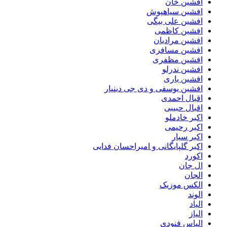
افشین خان
افشین سیاهپوش
افشین علی بیگی
افشین کاظمی
افشین مرادیان
افشین مسافری
افشین مظفری
افشین ندرلو
افشین یاری
افشین یوسفی و دی جی دینیار
اقبال احمدی
اقبال حبیبی
اکبر خادملو
اکبر رحیمی
اکبر سیار
اکبر گلپایگانی و امیراحسان فدایی
اکورد
ال جان
الجان
الکس موزیک
الوند
الیاد
الیاز
الیاس فنودی