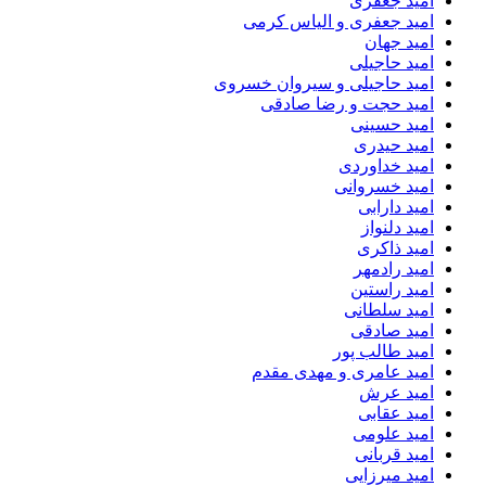
امید جعفری
امید جعفری و الیاس کرمی
امید جهان
امید حاجیلی
امید حاجیلی و سیروان خسروی
امید حجت و رضا صادقی
امید حسینی
امید حیدری
امید خداوردی
امید خسروانی
امید دارابی
امید دلنواز
امید ذاکری
امید رادمهر
امید راستین
امید سلطانی
امید صادقی
امید طالب پور
امید عامری و مهدی مقدم
امید عرش
امید عقابی
امید علومی
امید قربانی
امید میرزایی