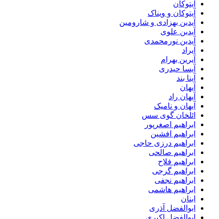
آیتوکان
آیتوکان و ویناک
آیدین بهزادی و شارومین
آیدین علوی
آیدین نورمحمدی
آیراد
آیرین بهرام
آیسا حیدری
آینا بند
آیهان
آیهان راد
آیهان و نامیک
ائلخان گوی سس
ابراهیم اصغرپور
ابراهیم افشین
ابراهیم درزی حاجی
ابراهیم صالحی
ابراهیم فلاح
ابراهیم گرجی
ابراهیم نجفی
ابراهیم هاشمی
ابنان
ابوالفضل آذری
ابوالفضل اکبری