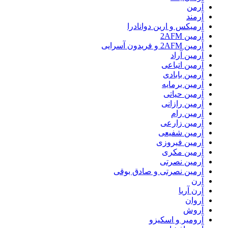
آرمن
آرمند
آرمیکس و ارین دوانادرا
آرمین 2AFM
آرمین 2AFM و فریدون آسرایی
آرمین آراد
آرمین اتباعی
آرمین بابادی
آرمین برمایه
آرمین حیاتی
آرمین رازانی
آرمین رام
آرمین زارعی
آرمین شفیعی
آرمین فیروزی
آرمین مکری
آرمین نصرتی
آرمین نصرتی و صادق بوقی
آرن
آرن آریا
آروان
آروش
آرومیر و اسکیزو