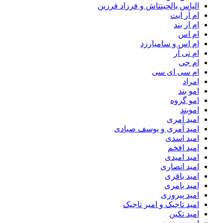
الیاس یالچینتاش و فرزاد فرزین
ام آر ایت
ام‌ ار بند
ام اس
ام اس و سامیارزد
ام تی آر
ام جی
ام سی ای سی
امراد
امو بند
امو گروه
اموبند
امید آمری
امید آمری و یوسف صیادی
امید اسدی
امید افخم
امید امیدی
امید انصاری
امید باقری
امید بامری
امید پیروزی
امید تاجیک و امیر تاجیک
امید تکین