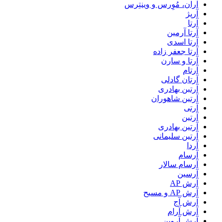
آران، مُوِرس و وینتِرس
آرپژ
آرتا
آرتا آرمین
آرتا اسدی
آرتا جعفر زاده
آرتا و سارن
آرتام
آرتان گادلی
آرتبن بهادری
آرتين شاهوران
آرتی
آرتین
آرتین بهادری
آرتین سلیمانی
آردا
آرسام
آرسام سالار
آرسین
آرش AP
آرش AP و مسیح
آرش آج
آرش آرام
آرش آروین