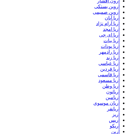
آرون افشار
آروین بستکی
آروین صمیمی
آریا آبان
آریا آرام نژاد
آریا امجد
آریا ای جی
آریا بیات
آریا پودات
آریا رادمهر
آریا زند
آریا عباسی
آریا فردین
آریا قاسمی
آریا مسعود
آریا وطن
آریاتون
آریامین
آریان موسوی
آریانفر
آریز
آریس
آریکو
آرین