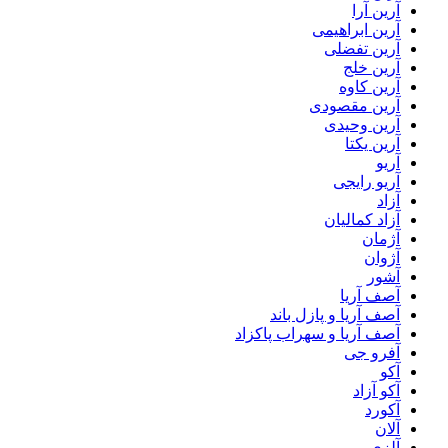
آرین آرا
آرین ابراهیمی
آرین تفضلی
آرین خلج
آرین کاوه
آرین مقصودی
آرین وحیدی
آرین یکتا
آریو
آریو رایجی
آزاد
آزاد کمالیان
آژمان
آژوان
آشور
آصف آریا
آصف آریا و پازل باند
آصف آریا و سهراب پاکزاد
آفرو جی
آکو
آکو آزاد
آکورد
آلان
آلزی