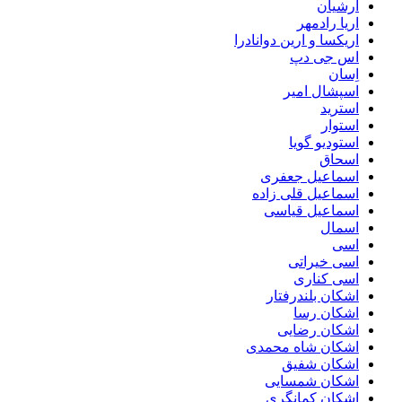
ارشیان
اریا رادمهر
اریکسا و ارین دوانادرا
اس جی دپ
اِسان
اسپشال امیر
استرید
استوار
استودیو گویا
اسحاق
اسماعیل جعفری
اسماعیل قلی زاده
اسماعیل قیاسی
اسمال
اسی
اسی خیراتی
اسی کناری
اشکان بلندرفتار
اشکان رسا
اشکان رضایی
اشکان شاه محمدی
اشکان شفیق
اشکان شمسایی
اشکان‌ کمانگری