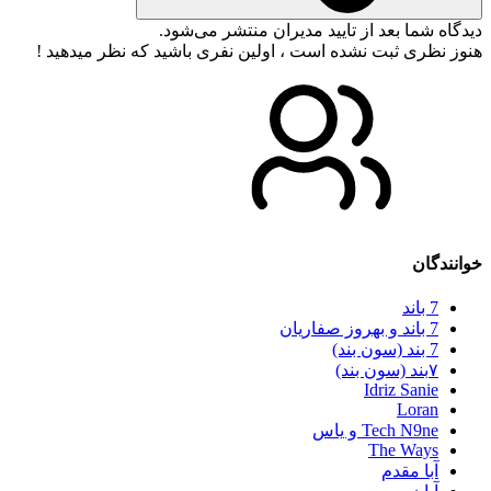
دیدگاه شما بعد از تایید مدیران منتشر می‌شود.
هنوز نظری ثبت نشده است ، اولین نفری باشید که نظر میدهید !
خوانندگان
7 باند
7 باند و بهروز صفاریان
7 بند (سون بند)
۷بند (سون بند)
Idriz Sanie
Loran
Tech N9ne و یاس
The Ways
آبا مقدم