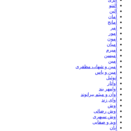
آلنتو
آلین
آمان
آمانج
آمر
آمور
آمون
آمیان
آمیرم
آمیسن
آمین
آمین و شهاب مظفری
آمین و یاس
آنوئیل
آواتار
آوامهر بند
آوان و میثم بیرانوند
آوای زند
آوش
آوش رضائی
آوش سپهری
آوید و صفایی
آیان