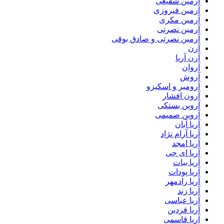
آرمین شفیعی
آرمین فیروزی
آرمین مکری
آرمین نصرتی
آرمین نصرتی و صادق بوقی
آرن
آرن آریا
آروان
آروش
آرومیر و اسکیزو
آرون افشار
آروین بستکی
آروین صمیمی
آریا آبان
آریا آرام نژاد
آریا امجد
آریا ای جی
آریا بیات
آریا پودات
آریا رادمهر
آریا زند
آریا عباسی
آریا فردین
آریا قاسمی