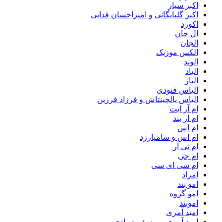
اکبر سیار
اکبر گلپایگانی و امیراحسان فدایی
اکورد
ال جان
الجان
الکس موزیک
الوند
الیاد
الیاز
الیاس فنودی
الیاس یالچینتاش و فرزاد فرزین
ام آر ایت
ام‌ ار بند
ام اس
ام اس و سامیارزد
ام تی آر
ام جی
ام سی ای سی
امراد
امو بند
امو گروه
اموبند
امید آمری
امید آمری و یوسف صیادی