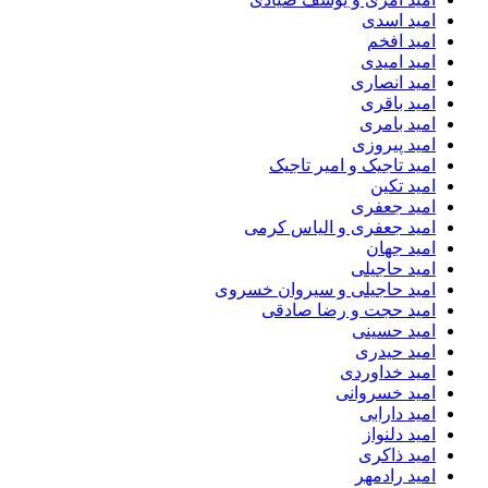
امید اسدی
امید افخم
امید امیدی
امید انصاری
امید باقری
امید بامری
امید پیروزی
امید تاجیک و امیر تاجیک
امید تکین
امید جعفری
امید جعفری و الیاس کرمی
امید جهان
امید حاجیلی
امید حاجیلی و سیروان خسروی
امید حجت و رضا صادقی
امید حسینی
امید حیدری
امید خداوردی
امید خسروانی
امید دارابی
امید دلنواز
امید ذاکری
امید رادمهر