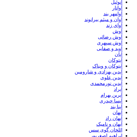
آنوئیل
آواتار
آوامهر بند
آوان و میثم بیرانوند
آوای زند
آوش
آوش رضائی
آوش سپهری
آوید و صفایی
آیان
آیتوکان
آیتوکان و ویناک
آیدین بهزادی و شارومین
آیدین علوی
آیدین نورمحمدی
آیراد
آیرین بهرام
آیسا حیدری
آینا بند
آیهان
آیهان راد
آیهان و نامیک
ائلخان گوی سس
ابراهیم اصغرپور