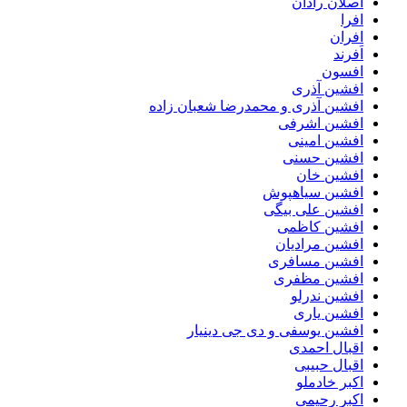
اصلان رادان
افرا
افران
اَفرند
افسون
افشین آذری
افشین آذری و محمدرضا شعبان زاده
افشین اشرفی
افشین امینی
افشین حسنی
افشین خان
افشین سیاهپوش
افشین علی بیگی
افشین کاظمی
افشین مرادیان
افشین مسافری
افشین مظفری
افشین ندرلو
افشین یاری
افشین یوسفی و دی جی دینیار
اقبال احمدی
اقبال حبیبی
اکبر خادملو
اکبر رحیمی