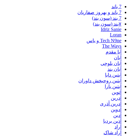
7 باند
7 باند و بهروز صفاریان
7 بند (سون بند)
۷بند (سون بند)
Idriz Sanie
Loran
Tech N9ne و یاس
The Ways
آبا مقدم
آبان
آبان بلوچی
آبان بند
آبتین دابا
آبتین روحبخش داوران
آبتین یارا
آتوین
آدرین
آدرین آذری
آدوین
آدین
آذین بردیا
آراد
آراد شاک