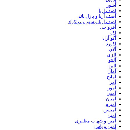
آشور
آصف آریا
آصف آریا و پازل باند
آصف آریا و سهراب پاکزاد
آفرو جی
آکو
آکو آزاد
آکورد
آلان
آلزی
آلنتو
آلین
آمان
آمانج
آمر
آمور
آمون
آمیان
آمیرم
آمیسن
آمین
آمین و شهاب مظفری
آمین و یاس