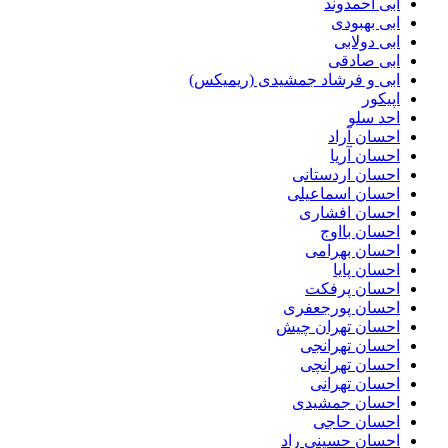
ابی احمدوند
ابی بهبودی
ابی دولابی
ابی صادقی
ابی و فرشاد جمشیدی (ریمیکس)
اپیکور
احد سلو
احسان آراد
احسان آریا
احسان اردستانی
احسان اسماعیلی
احسان افشاری
احسان بااوج
احسان بهرامی
احسان پایا
احسان پرفکت
احسان پورجعفری
احسان تهران چیش
احسان تهرانجی
احسان تهرانچی
احسان تهرانی
احسان جمشیدی
احسان حاجی
احسان حسینی راد