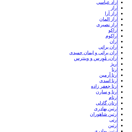
آراد عباسی
آراز
آراز آرا
آراز المان
آراز نصیری
آراکو
آراکوم
آران
آران براتی
آران براتی و ایمان حمیدی
آران، مُوِرس و وینتِرس
آرپژ
آرتا
آرتا آرمین
آرتا اسدی
آرتا جعفر زاده
آرتا و سارن
آرتام
آرتان گادلی
آرتبن بهادری
آرتين شاهوران
آرتی
آرتین
آرتین بهادری