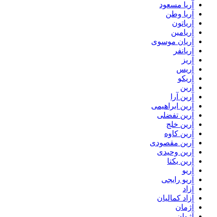
آریا مسعود
آریا وطن
آریاتون
آریامین
آریان موسوی
آریانفر
آریز
آریس
آریکو
آرین
آرین آرا
آرین ابراهیمی
آرین تفضلی
آرین خلج
آرین کاوه
آرین مقصودی
آرین وحیدی
آرین یکتا
آریو
آریو رایجی
آزاد
آزاد کمالیان
آژمان
آژوان