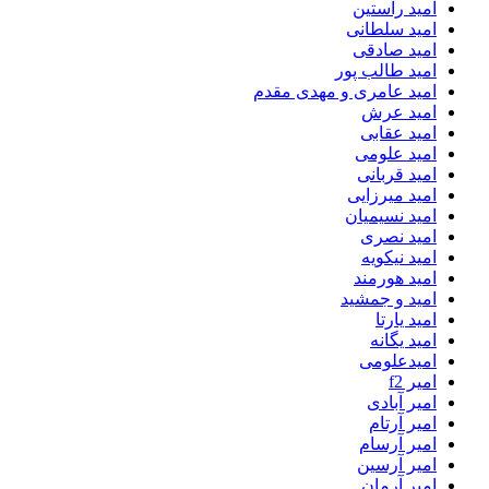
امید راستین
امید سلطانی
امید صادقی
امید طالب پور
امید عامری و مهدی مقدم
امید عرش
امید عقابی
امید علومی
امید قربانی
امید میرزایی
امید نسیمیان
امید نصری
امید نیکویه
امید هورمند
امید و جمشید
امید یارتا
امید یگانه
امیدعلومی
امیر f2
امیر آبادی
امیر آرتام
امیر آرسام
امیر آرسین
امیر آرمان