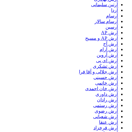
آرتین سلیمانی
آردا
آرسام
آرسام سالار
آرسین
آرش AP
آرش AP و مسیح
آرش آج
آرش آرام
آرش آروین
آرش ای پی
آرش تشکری
آرش جلالی و آقا فرا
آرش حسینی
آرش خاتمی
آرش خان احمدی
آرش داوری
آرش رادان
آرش رستمى
آرش رضوی
آرش شعبانی
آرش عنقا
آرش فرخزاد