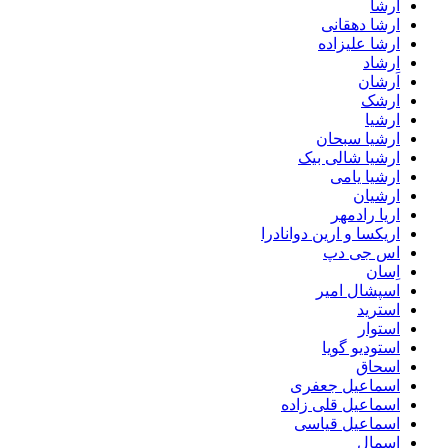
ارشا
ارشا دهقانی
ارشا علیزاده
ارشاد
اَرشان
ارشک
ارشیا
ارشیا سبحان
ارشیا شالی بیک
ارشیا یامی
ارشیان
اریا رادمهر
اریکسا و ارین دوانادرا
اس جی دپ
اِسان
اسپشال امیر
استرید
استوار
استودیو گویا
اسحاق
اسماعیل جعفری
اسماعیل قلی زاده
اسماعیل قیاسی
اسمال