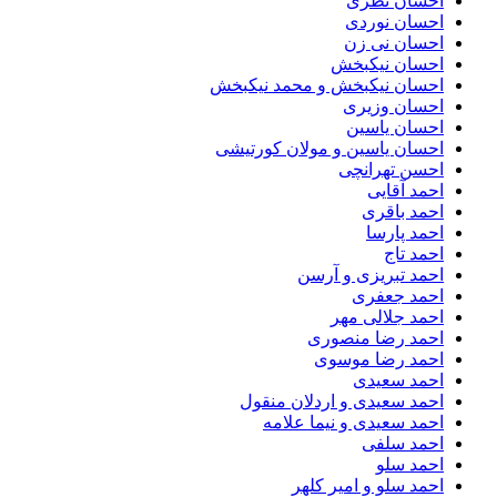
احسان نظری
احسان نوردی
احسان نی زن
احسان نیکبخش
احسان نیکبخش و محمد نیکبخش
احسان وزیری
احسان یاسین
احسان یاسین و مولان کورتیشی
احسن تهرانچی
احمد آقایی
احمد باقری
احمد پارسا
احمد تاج
احمد تبریزی و آرسن
احمد جعفری
احمد جلالی مهر
احمد رضا منصوری
احمد رضا موسوی
احمد سعیدی
احمد سعیدی و اردلان منقول
احمد سعیدی و نیما علامه
احمد سلفی
احمد سلو
احمد سلو و امیر کلهر