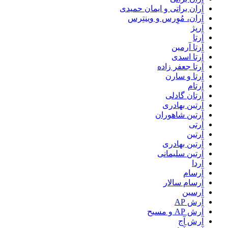
آران براتی و ایمان حمیدی
آران، مُوِرس و وینتِرس
آرپژ
آرتا
آرتا آرمین
آرتا اسدی
آرتا جعفر زاده
آرتا و سارن
آرتام
آرتان گادلی
آرتبن بهادری
آرتين شاهوران
آرتی
آرتین
آرتین بهادری
آرتین سلیمانی
آردا
آرسام
آرسام سالار
آرسین
آرش AP
آرش AP و مسیح
آرش آج