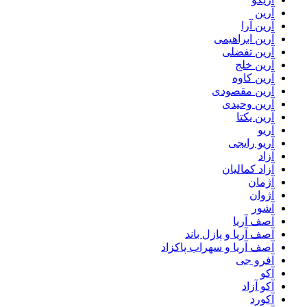
آرین
آرین آرا
آرین ابراهیمی
آرین تفضلی
آرین خلج
آرین کاوه
آرین مقصودی
آرین وحیدی
آرین یکتا
آریو
آریو رایجی
آزاد
آزاد کمالیان
آژمان
آژوان
آشور
آصف آریا
آصف آریا و پازل باند
آصف آریا و سهراب پاکزاد
آفرو جی
آکو
آکو آزاد
آکورد