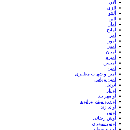
آلان
آلزی
آلنتو
آلین
آمان
آمانج
آمر
آمور
آمون
آمیان
آمیرم
آمیسن
آمین
آمین و شهاب مظفری
آمین و یاس
آنوئیل
آواتار
آوامهر بند
آوان و میثم بیرانوند
آوای زند
آوش
آوش رضائی
آوش سپهری
آوید و صفایی