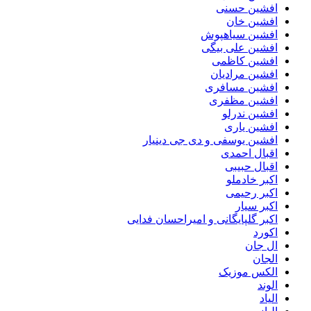
افشین حسنی
افشین خان
افشین سیاهپوش
افشین علی بیگی
افشین کاظمی
افشین مرادیان
افشین مسافری
افشین مظفری
افشین ندرلو
افشین یاری
افشین یوسفی و دی جی دینیار
اقبال احمدی
اقبال حبیبی
اکبر خادملو
اکبر رحیمی
اکبر سیار
اکبر گلپایگانی و امیراحسان فدایی
اکورد
ال جان
الجان
الکس موزیک
الوند
الیاد