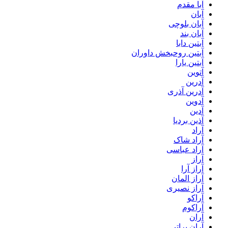
آبا مقدم
آبان
آبان بلوچی
آبان بند
آبتین دابا
آبتین روحبخش داوران
آبتین یارا
آتوین
آدرین
آدرین آذری
آدوین
آدین
آذین بردیا
آراد
آراد شاک
آراد عباسی
آراز
آراز آرا
آراز المان
آراز نصیری
آراکو
آراکوم
آران
آران براتی