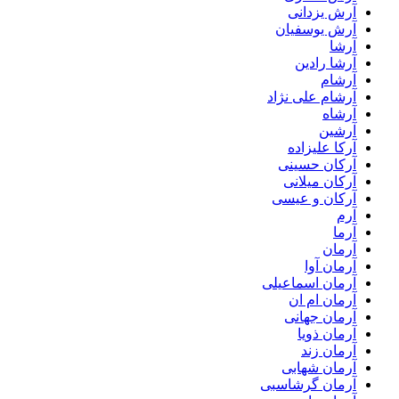
آرش یزدانی
آرش یوسفیان
آرشا
آرشا رادین
آرشام
آرشام علی نژاد
آرشاه
آرشین
آرکا علیزاده
آرکان حسینی
آرکان میلانی
آرکان و عیسی
آرم
آرما
آرمان
آرمان آوا
آرمان اسماعیلی
آرمان ام ان
آرمان جهانی
آرمان ذویا
آرمان زند
آرمان شهابی
آرمان گرشاسبی