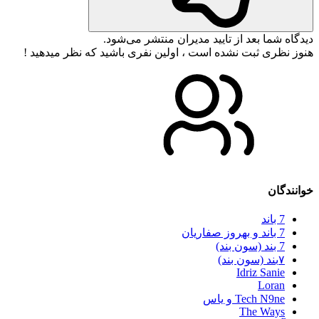
دیدگاه شما بعد از تایید مدیران منتشر می‌شود.
هنوز نظری ثبت نشده است ، اولین نفری باشید که نظر میدهید !
خوانندگان
7 باند
7 باند و بهروز صفاریان
7 بند (سون بند)
۷بند (سون بند)
Idriz Sanie
Loran
Tech N9ne و یاس
The Ways