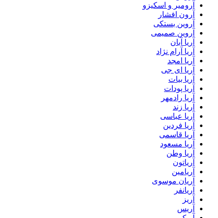
آرومیر و اسکیزو
آرون افشار
آروین بستکی
آروین صمیمی
آریا آبان
آریا آرام نژاد
آریا امجد
آریا ای جی
آریا بیات
آریا پودات
آریا رادمهر
آریا زند
آریا عباسی
آریا فردین
آریا قاسمی
آریا مسعود
آریا وطن
آریاتون
آریامین
آریان موسوی
آریانفر
آریز
آریس
آریکو