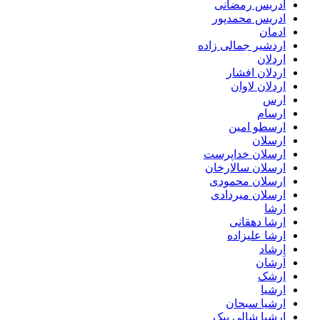
ادریس رمضانی
ادریس محمدپور
ادمان
اردشیر جمالی زاده
اردلان
اردلان افشار
اردلان لاوان
ارس
ارسام
ارسطو امین
ارسلان
ارسلان خداپرست
ارسلان سالارخان
ارسلان محمودی
ارسلان میردادی
ارشا
ارشا دهقانی
ارشا علیزاده
ارشاد
اَرشان
ارشک
ارشیا
ارشیا سبحان
ارشیا شالی بیک