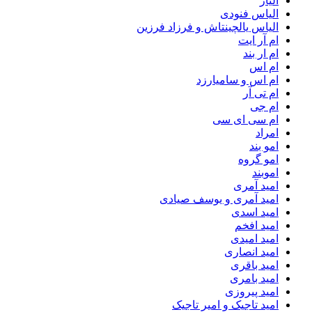
الیاز
الیاس فنودی
الیاس یالچینتاش و فرزاد فرزین
ام آر ایت
ام‌ ار بند
ام اس
ام اس و سامیارزد
ام تی آر
ام جی
ام سی ای سی
امراد
امو بند
امو گروه
اموبند
امید آمری
امید آمری و یوسف صیادی
امید اسدی
امید افخم
امید امیدی
امید انصاری
امید باقری
امید بامری
امید پیروزی
امید تاجیک و امیر تاجیک