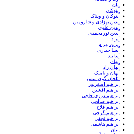
آیان
آیتوکان
آیتوکان و ویناک
آیدین بهزادی و شارومین
آیدین علوی
آیدین نورمحمدی
آیراد
آیرین بهرام
آیسا حیدری
آینا بند
آیهان
آیهان راد
آیهان و نامیک
ائلخان گوی سس
ابراهیم اصغرپور
ابراهیم افشین
ابراهیم درزی حاجی
ابراهیم صالحی
ابراهیم فلاح
ابراهیم گرجی
ابراهیم نجفی
ابراهیم هاشمی
ابنان