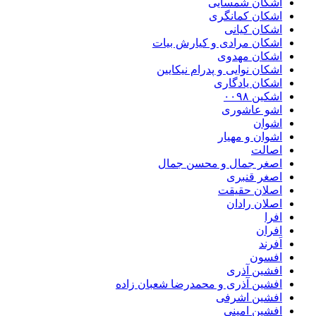
اشکان شمسایی
اشکان‌ کمانگری
اشکان کیانی
اشکان مرادی و کیارش بیات
اشکان مهدوی
اشکان نوایی و پدرام نیکایین
اشکان یادگاری
اشکین ۰۰۹۸
اشو عاشوری
اشوان
اشوان و مهیار
اصالت
اصغر جمال و محسن جمال
اصغر قنبری
اصلان حقیقت
اصلان رادان
افرا
افران
اَفرند
افسون
افشین آذری
افشین آذری و محمدرضا شعبان زاده
افشین اشرفی
افشین امینی