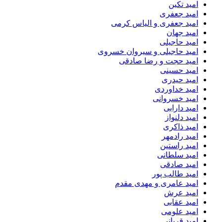
امید تکین
امید جعفری
امید جعفری و الیاس کرمی
امید جهان
امید حاجیلی
امید حاجیلی و سیروان خسروی
امید حجت و رضا صادقی
امید حسینی
امید حیدری
امید خداوردی
امید خسروانی
امید دارابی
امید دلنواز
امید ذاکری
امید رادمهر
امید راستین
امید سلطانی
امید صادقی
امید طالب پور
امید عامری و مهدی مقدم
امید عرش
امید عقابی
امید علومی
امید قربانی