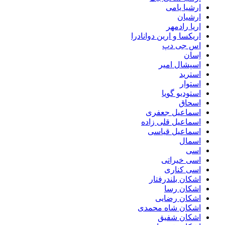
ارشیا یامی
ارشیان
اریا رادمهر
اریکسا و ارین دوانادرا
اس جی دپ
اِسان
اسپشال امیر
استرید
استوار
استودیو گویا
اسحاق
اسماعیل جعفری
اسماعیل قلی زاده
اسماعیل قیاسی
اسمال
اسی
اسی خیراتی
اسی کناری
اشکان بلندرفتار
اشکان رسا
اشکان رضایی
اشکان شاه محمدی
اشکان شفیق