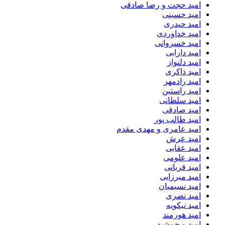
امید حجت و رضا صادقی
امید حسینی
امید حیدری
امید خداوردی
امید خسروانی
امید دارابی
امید دلنواز
امید ذاکری
امید رادمهر
امید راستین
امید سلطانی
امید صادقی
امید طالب پور
امید عامری و مهدی مقدم
امید عرش
امید عقابی
امید علومی
امید قربانی
امید میرزایی
امید نسیمیان
امید نصری
امید نیکویه
امید هورمند
امید و جمشید