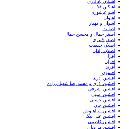
اشکان یادگاری
اشکین ۰۰۹۸
اشو عاشوری
اشوان
اشوان و مهیار
اصالت
اصغر جمال و محسن جمال
اصغر قنبری
اصلان حقیقت
اصلان رادان
افرا
افران
اَفرند
افسون
افشین آذری
افشین آذری و محمدرضا شعبان زاده
افشین اشرفی
افشین امینی
افشین حسنی
افشین خان
افشین سیاهپوش
افشین علی بیگی
افشین کاظمی
افشین مرادیان