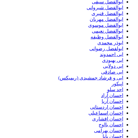
ابوالفضل سیفی
ابوالفضل شیروانی
ابوالفضل قنبری
ابوالفضل مهربان
ابوالفضل موسوی
ابوالفضل نعیمی
ابوالفضل وظیفه
ابوذر محمدی
ابولفضل رضوانی
ابی احمدوند
ابی بهبودی
ابی دولابی
ابی صادقی
ابی و فرشاد جمشیدی (ریمیکس)
اپیکور
احد سلو
احسان آراد
احسان آریا
احسان اردستانی
احسان اسماعیلی
احسان افشاری
احسان بااوج
احسان بهرامی
احسان پایا