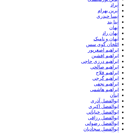
آیراد
آیرین بهرام
آیسا حیدری
آینا بند
آیهان
آیهان راد
آیهان و نامیک
ائلخان گوی سس
ابراهیم اصغرپور
ابراهیم افشین
ابراهیم درزی حاجی
ابراهیم صالحی
ابراهیم فلاح
ابراهیم گرجی
ابراهیم نجفی
ابراهیم هاشمی
ابنان
ابوالفضل آذری
ابوالفضل اکبری
ابوالفضل خیابانی
ابوالفضل رزاقی
ابوالفضل رضوانی
ابوالفضل سجادیان