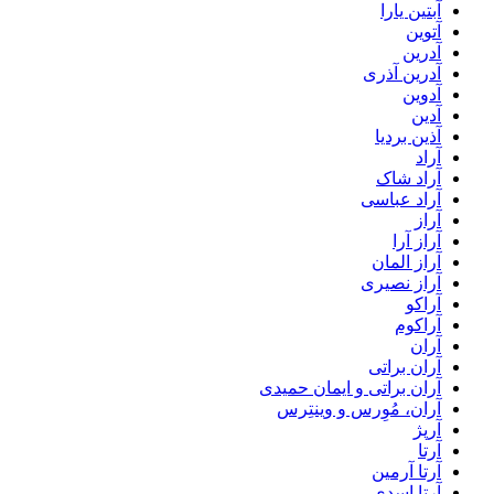
آبتین یارا
آتوین
آدرین
آدرین آذری
آدوین
آدین
آذین بردیا
آراد
آراد شاک
آراد عباسی
آراز
آراز آرا
آراز المان
آراز نصیری
آراکو
آراکوم
آران
آران براتی
آران براتی و ایمان حمیدی
آران، مُوِرس و وینتِرس
آرپژ
آرتا
آرتا آرمین
آرتا اسدی