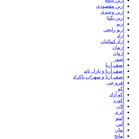
آرین کاوه
آرین مقصودی
آرین وحیدی
آرین یکتا
آریو
آریو رایجی
آزاد
آزاد کمالیان
آژمان
آژوان
آشور
آصف آریا
آصف آریا و پازل باند
آصف آریا و سهراب پاکزاد
آفرو جی
آکو
آکو آزاد
آکورد
آلان
آلزی
آلنتو
آلین
آمان
آمانج