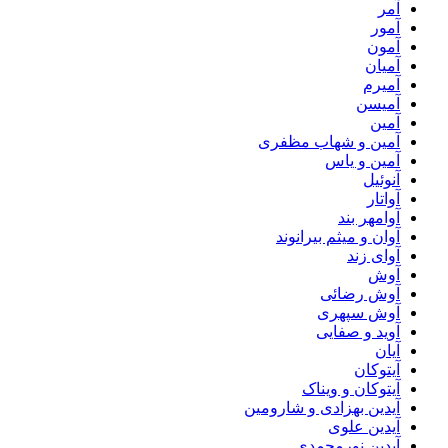
آمر
آمور
آمون
آمیان
آمیرم
آمیسن
آمین
آمین و شهاب مظفری
آمین و یاس
آنوئیل
آواتار
آوامهر بند
آوان و میثم بیرانوند
آوای زند
آوش
آوش رضائی
آوش سپهری
آوید و صفایی
آیان
آیتوکان
آیتوکان و ویناک
آیدین بهزادی و شارومین
آیدین علوی
آیدین نورمحمدی