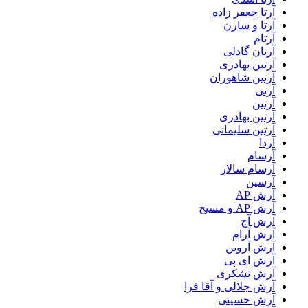
آرتا جعفر زاده
آرتا و سارن
آرتام
آرتان گادلی
آرتبن بهادری
آرتين شاهوران
آرتی
آرتین
آرتین بهادری
آرتین سلیمانی
آردا
آرسام
آرسام سالار
آرسین
آرش AP
آرش AP و مسیح
آرش آج
آرش آرام
آرش آروین
آرش ای پی
آرش تشکری
آرش جلالی و آقا فرا
آرش حسینی