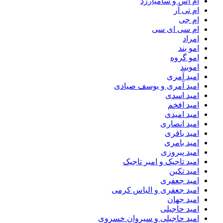
ام اس و سامیارزد
ام تی آر
ام جی
ام سی ای سی
امراد
امو بند
امو گروه
اموبند
امید آمری
امید آمری و یوسف صیادی
امید اسدی
امید افخم
امید امیدی
امید انصاری
امید باقری
امید بامری
امید پیروزی
امید تاجیک و امیر تاجیک
امید تکین
امید جعفری
امید جعفری و الیاس کرمی
امید جهان
امید حاجیلی
امید حاجیلی و سیروان خسروی