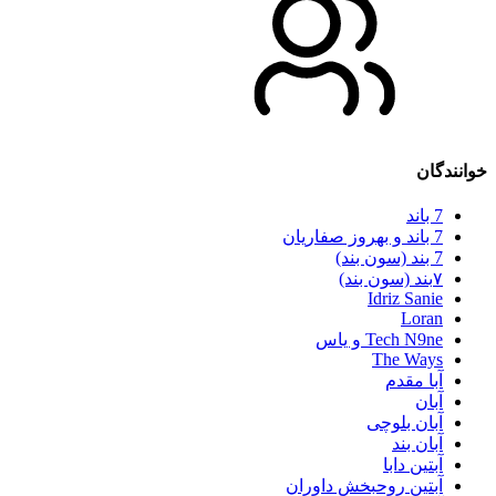
خوانندگان
7 باند
7 باند و بهروز صفاریان
7 بند (سون بند)
۷بند (سون بند)
Idriz Sanie
Loran
Tech N9ne و یاس
The Ways
آبا مقدم
آبان
آبان بلوچی
آبان بند
آبتین دابا
آبتین روحبخش داوران