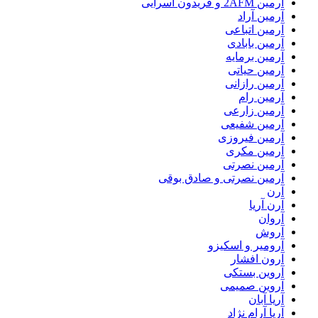
آرمین 2AFM و فریدون آسرایی
آرمین آراد
آرمین اتباعی
آرمین بابادی
آرمین برمایه
آرمین حیاتی
آرمین رازانی
آرمین رام
آرمین زارعی
آرمین شفیعی
آرمین فیروزی
آرمین مکری
آرمین نصرتی
آرمین نصرتی و صادق بوقی
آرن
آرن آریا
آروان
آروش
آرومیر و اسکیزو
آرون افشار
آروین بستکی
آروین صمیمی
آریا آبان
آریا آرام نژاد