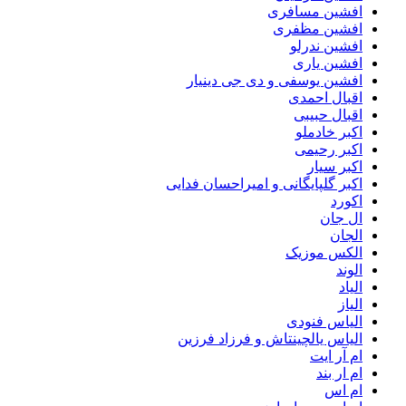
افشین مسافری
افشین مظفری
افشین ندرلو
افشین یاری
افشین یوسفی و دی جی دینیار
اقبال احمدی
اقبال حبیبی
اکبر خادملو
اکبر رحیمی
اکبر سیار
اکبر گلپایگانی و امیراحسان فدایی
اکورد
ال جان
الجان
الکس موزیک
الوند
الیاد
الیاز
الیاس فنودی
الیاس یالچینتاش و فرزاد فرزین
ام آر ایت
ام‌ ار بند
ام اس