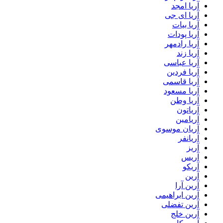
آریا امجد
آریا ای جی
آریا بیات
آریا پودات
آریا رادمهر
آریا زند
آریا عباسی
آریا فردین
آریا قاسمی
آریا مسعود
آریا وطن
آریاتون
آریامین
آریان موسوی
آریانفر
آریز
آریس
آریکو
آرین
آرین آرا
آرین ابراهیمی
آرین تفضلی
آرین خلج