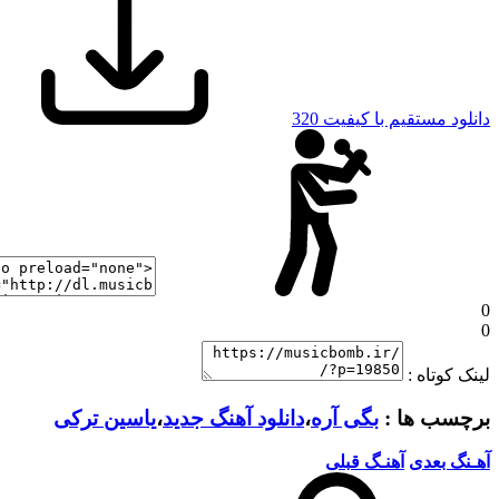
دانلود مستقیم با کیفیت 320
0
0
لینک کوتاه :
برچسب ها :
بگی آره
،
دانلود آهنگ جدید
،
یاسین ترکی
آهـنگ بعدی
آهنـگ قبلی