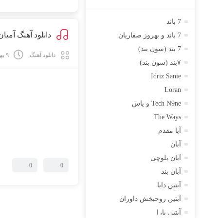
7 باند
دانلود آهنگ آمیان
7 باند و بهروز صفاریان
7 بند (سون بند)
دانلود آهنگ
۹ بهمن ۱۴۰۳
۷بند (سون بند)
Idriz Sanie
Loran
Tech N9ne و یاس
The Ways
آبا مقدم
آبان
آبان بلوچی
0
0
آبان بند
آبتین دابا
آبتین روحبخش داوران
آبتین یارا