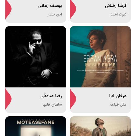
گرشا رضائی
یوسف زمانی
کبوتر امّید
این نفس
عرفان ابرا
رضا صادقی
مثل فیلمه
سلطان قلبها