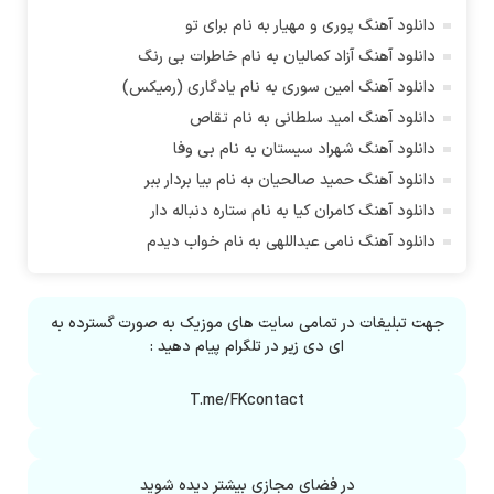
آراد عباسی
دانلود آهنگ پوری و مهیار به نام برای تو
آراز
دانلود آهنگ آزاد کمالیان به نام خاطرات بی رنگ
آراز آرا
دانلود آهنگ امین سوری به نام یادگاری (رمیکس)
آراز المان
دانلود آهنگ امید سلطانی به نام تقاص
آراز نصیری
دانلود آهنگ شهراد سیستان به نام بی وفا
آراکو
دانلود آهنگ حمید صالحیان به نام بیا بردار ببر
آراکوم
دانلود آهنگ کامران کیا به نام ستاره دنباله دار
آران
دانلود آهنگ نامی عبداللهی به نام خواب دیدم
آران براتی
آران براتی و ایمان حمیدی
آران، مُوِرس و وینتِرس
جهت تبلیغات در تمامی سایت های موزیک به صورت گسترده به
آرپژ
ای دی زیر در تلگرام پیام دهید :
آرتا
T.me/FKcontact
آرتا آرمین
آرتا اسدی
آرتا جعفر زاده
در فضای مجازی بیشتر دیده شوید