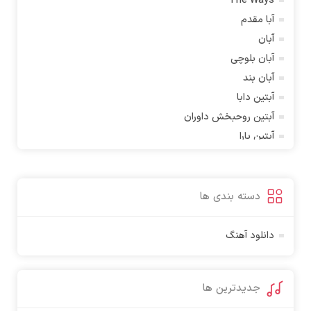
The Ways
آبا مقدم
آبان
آبان بلوچی
آبان بند
آبتین دابا
آبتین روحبخش داوران
آبتین یارا
آتوین
آدرین
آدرین آذری
دسته بندی ها
آدوین
آدین
دانلود آهنگ
آذین بردیا
آراد
جدیدترین ها
آراد شاک