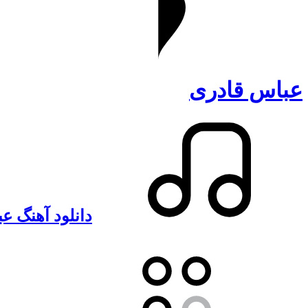
عباس قادری
دانلود آهنگ عب