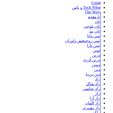
Loran
Tech N9ne و یاس
The Ways
آبا مقدم
آبان
آبان بلوچی
آبان بند
آبتین دابا
آبتین روحبخش داوران
آبتین یارا
آتوین
آدرین
آدرین آذری
آدوین
آدین
آذین بردیا
آراد
آراد شاک
آراد عباسی
آراز
آراز آرا
آراز المان
آراز نصیری
آراکو