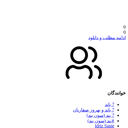
0
0
ادامه مطلب و دانلود
خوانندگان
7 باند
7 باند و بهروز صفاریان
7 بند (سون بند)
۷بند (سون بند)
Idriz Sanie